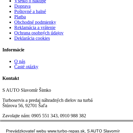
Všetko o nákupe
Doprava
Poštovné a balné
Platba
Obchodné podmienky
Reklamácia a vrátenie
Ochrana osobných údajov
Deklarácia cookies
Informácie
O nás
Časté otázky
Kontakt
S AUTO Slavomír Šimko
Turboservis a predaj náhradných dielov na turbá
Štúrova 56, 92701 Šaľa
Zavolajte nám:
0905 551 343, 0
910 988 382
Napíšte nám:
info@turbo-repas.sk
Prevádzkovateľ webu www.turbo-repas.sk, S AUTO Slavomír