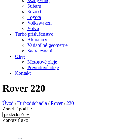
SsangYong
Subaru
Suzuki
Toyota
Volkswagen
Volvo
Turbo príslušenstvo
Aktuátory
Variabilné geometrie
Sady tesnení
Oleje
Motorové oleje
Prevodové oleje
Kontakt
Rover 220
Úvod
/
Turbodúchadlá
/
Rover
/
220
Zoradiť podľa:
Zobraziť ako: