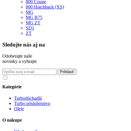
800 Coupe
800 Hatchback (XS)
MG
MG R75
MG ZT
SD1
ZT
Sledujte nás aj na
Odoberajte naše
novinky a vyhrajte
Súhlasím so spracovaním osobných údajov v súlade s nariadením
GDPR o ochrane osobných údajov
Kategórie
Turbodúchadlá
Turbo príslušenstvo
Oleje
O nákupe