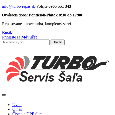
info@turbo-repas.sk
Volajte
0905 551 343
Otváracia doba:
Pondelok-Piatok 8:30 do 17:00
Repasované a nové turbá, kompletný servis.
Košík
Prihláste sa
Môj účet
Úvod
O nás
Čistenie DPF filtra