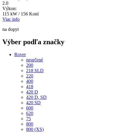
2.0
Výkon:
115 kW / 156 Koní
Viac info
na dopyt
Výber podľa značky
Rover
neurčené
200
218 SLD
220
400
418
420 D
420 D, SD
420 SD
600
620
75
800
800 (XS)