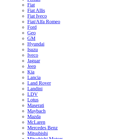
Fiat
Fiat Allis
Fiat Iveco
Fiat/Alfa Romeo
Ford
Geo
GM
Hyundai
Isuzu
Iveco
Jaguar
Jeep
Kia
Lancia
Land Rover
Landini
LDV
Lotus
Maserati
Maybach
Mazda
McLaren
Mercedes Benz
Mitsubishi
Mitsubishi Motors