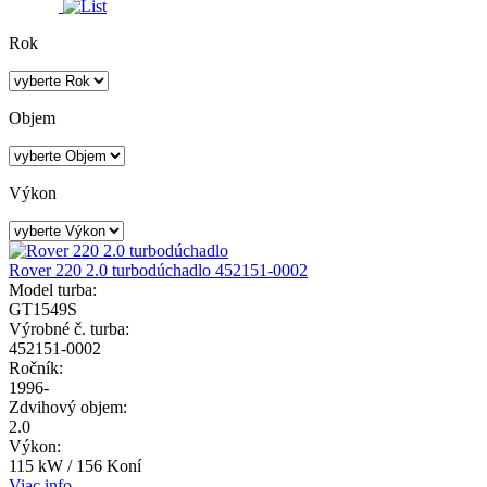
Rok
Objem
Výkon
Rover 220 2.0 turbodúchadlo 452151-0002
Model turba:
GT1549S
Výrobné č. turba:
452151-0002
Ročník:
1996-
Zdvihový objem:
2.0
Výkon:
115 kW / 156 Koní
Viac info