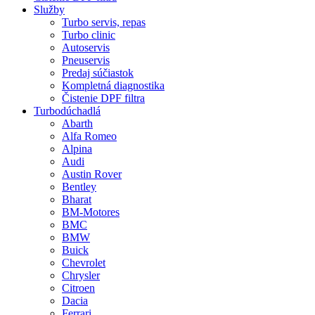
Služby
Turbo servis, repas
Turbo clinic
Autoservis
Pneuservis
Predaj súčiastok
Kompletná diagnostika
Čistenie DPF filtra
Turbodúchadlá
Abarth
Alfa Romeo
Alpina
Audi
Austin Rover
Bentley
Bharat
BM-Motores
BMC
BMW
Buick
Chevrolet
Chrysler
Citroen
Dacia
Ferrari