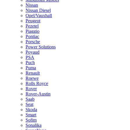
Nissan
Nissan Diesel
Opel/Vauxhall
Peugeot
Pezetel
Piaggio
Pontiac
Porsche
Power Solutions
Poyaud
PSA
Puch
Puma
Renault
Roewe
Rolls Royce
Rover
Rover-Austin
Saab
Seat
Skoda
Smart
Sofim
Sonalika