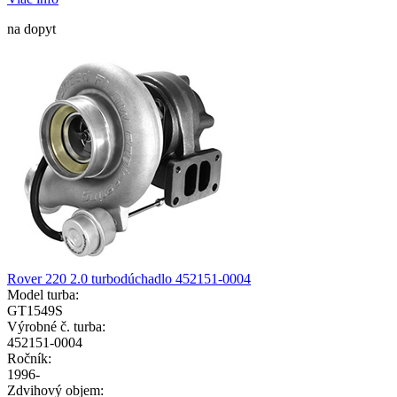
na dopyt
Rover 220 2.0 turbodúchadlo 452151-0004
Model turba:
GT1549S
Výrobné č. turba:
452151-0004
Ročník:
1996-
Zdvihový objem: