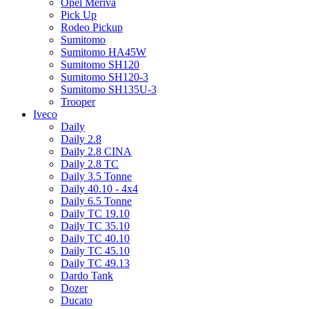
Opel Meriva
Pick Up
Rodeo Pickup
Sumitomo
Sumitomo HA45W
Sumitomo SH120
Sumitomo SH120-3
Sumitomo SH135U-3
Trooper
Iveco
Daily
Daily 2.8
Daily 2.8 CINA
Daily 2.8 TC
Daily 3.5 Tonne
Daily 40.10 - 4x4
Daily 6.5 Tonne
Daily TC 19.10
Daily TC 35.10
Daily TC 40.10
Daily TC 45.10
Daily TC 49.13
Dardo Tank
Dozer
Ducato