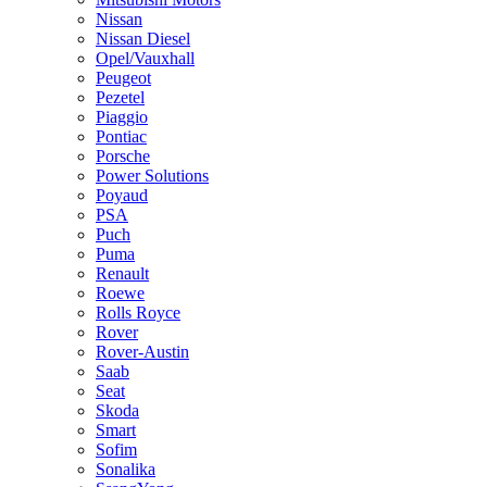
Nissan
Nissan Diesel
Opel/Vauxhall
Peugeot
Pezetel
Piaggio
Pontiac
Porsche
Power Solutions
Poyaud
PSA
Puch
Puma
Renault
Roewe
Rolls Royce
Rover
Rover-Austin
Saab
Seat
Skoda
Smart
Sofim
Sonalika