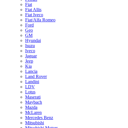
Fiat
Fiat Allis
Fiat Iveco
Fiat/Alfa Romeo
Ford
Geo
GM
Hyundai
Isuzu
Iveco
Jaguar
Jeep
Kia
Lancia
Land Rover
Landini
LDV
Lotus
Maserati
Maybach
Mazda
McLaren
Mercedes Benz
Mitsubishi
Mitsubishi Motors