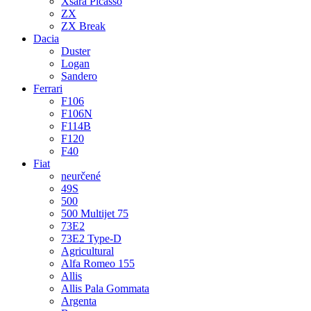
Xsara Picasso
ZX
ZX Break
Dacia
Duster
Logan
Sandero
Ferrari
F106
F106N
F114B
F120
F40
Fiat
neurčené
49S
500
500 Multijet 75
73E2
73E2 Type-D
Agricultural
Alfa Romeo 155
Allis
Allis Pala Gommata
Argenta