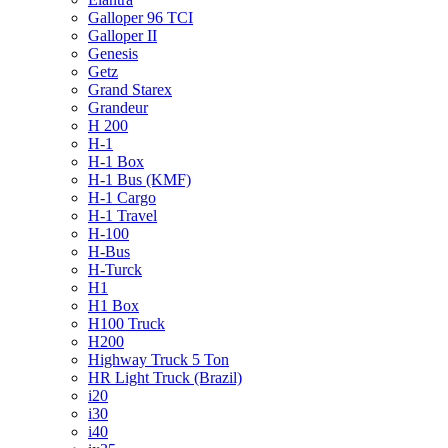
Galloper 96 TCI
Galloper II
Genesis
Getz
Grand Starex
Grandeur
H 200
H-1
H-1 Box
H-1 Bus (KMF)
H-1 Cargo
H-1 Travel
H-100
H-Bus
H-Turck
H1
H1 Box
H100 Truck
H200
Highway Truck 5 Ton
HR Light Truck (Brazil)
i20
i30
i40