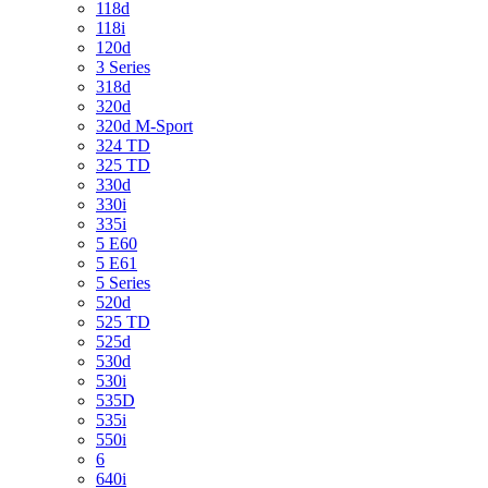
118d
118i
120d
3 Series
318d
320d
320d M-Sport
324 TD
325 TD
330d
330i
335i
5 E60
5 E61
5 Series
520d
525 TD
525d
530d
530i
535D
535i
550i
6
640i