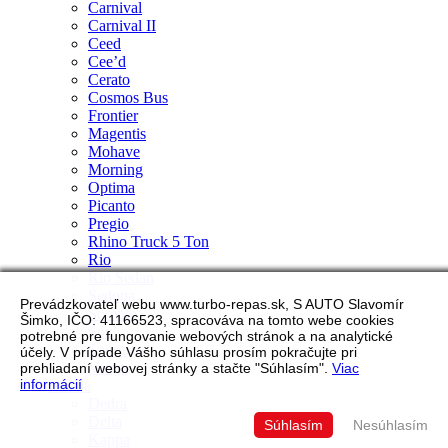
Carnival
Carnival II
Ceed
Cee’d
Cerato
Cosmos Bus
Frontier
Magentis
Mohave
Morning
Optima
Picanto
Pregio
Rhino Truck 5 Ton
Rio
Rio Sedan
Sedona
Prevádzkovateľ webu www.turbo-repas.sk, S AUTO Slavomír
Sorento
Šimko, IČO: 41166523, spracováva na tomto webe cookies
Soul
potrebné pre fungovanie webových stránok a na analytické
Sportage
účely. V prípade Vášho súhlasu prosím pokračujte pri
Venga
prehliadaní webovej stránky a stačte "Súhlasím".
Viac
informácií
Lancia
Dedra
Delta
Súhlasím
Nesúhlasím
Kappa