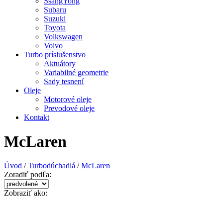
SsangYong
Subaru
Suzuki
Toyota
Volkswagen
Volvo
Turbo príslušenstvo
Aktuátory
Variabilné geometrie
Sady tesnení
Oleje
Motorové oleje
Prevodové oleje
Kontakt
McLaren
Úvod
/
Turbodúchadlá
/
McLaren
Zoradiť podľa:
Zobraziť ako: