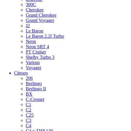
300C
Cherokee
Grand Cherokee
Grand Voyager
J2
Le Baron
Le Baron 2.2I Turbo
Neon
Neon SRT 4
PT Cruiser
Shelby Turbo 3
Various
Voyager
Citroen
206
Berlingo
Berlingo II
BX
C-Crosser
C1
C2
C25
C3
C4
C4 e-THP 130