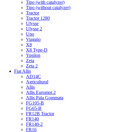
Tipo (with catalyzer)
Tipo (without catalyzer)
Tractor
Tractor 1280
Ulysse
Ulysse 2
Uno
Viaggio
X8
X8 Type-D
Ypsilon
Zeta
Zeta 2
Fiat Allis
AD14C
Agricultural
Allis
Allis Euromot 2
Allis Pala Gommata
FG105-B
FG65-B
FR12B Tractor
FR140
FR140-2
FR16