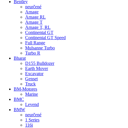
Bentley
neurčené
Arnage
Arnage RL
Arnage T
Arnage T, RL
Continental GT
Continental GT Speed
Full Range
Mulsanne Turbo
Turbo R
Bharat
D155 Bulldozer
Earth Mover
Excavator
Genset
Truck
BM-Motores
Marine
BMC
Levend
BMW
neurčené
1 Series
116i