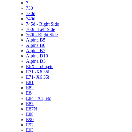
7
730
730d
740d
745d - Right Side
760i - Left Side
760i - Right Side
Alpina B5
Alpina B6
Alpina B7
Alpina D10
Alpina D3
E6X - 535i,etc
E71 -X6 35i
E71- X6 35i
E81
E82
E84
E84 - X1, etc
E87
E87N
E88
E90
E92
E93