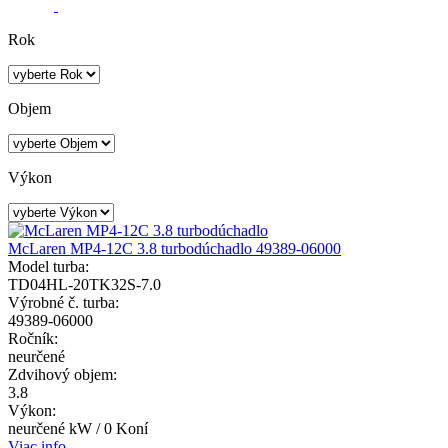
Rok
Objem
Výkon
McLaren MP4-12C 3.8 turbodúchadlo 49389-06000
Model turba:
TD04HL-20TK32S-7.0
Výrobné č. turba:
49389-06000
Ročník:
neurčené
Zdvihový objem:
3.8
Výkon:
neurčené kW / 0 Koní
Viac info