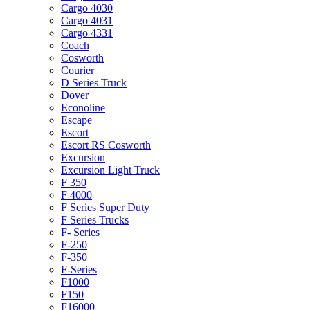
Cargo 4030
Cargo 4031
Cargo 4331
Coach
Cosworth
Courier
D Series Truck
Dover
Econoline
Escape
Escort
Escort RS Cosworth
Excursion
Excursion Light Truck
F 350
F 4000
F Series Super Duty
F Series Trucks
F- Series
F-250
F-350
F-Series
F1000
F150
F16000