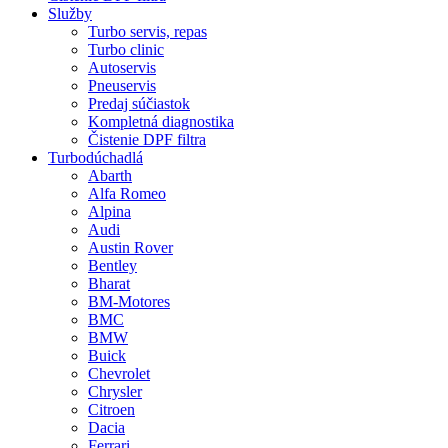
Služby
Turbo servis, repas
Turbo clinic
Autoservis
Pneuservis
Predaj súčiastok
Kompletná diagnostika
Čistenie DPF filtra
Turbodúchadlá
Abarth
Alfa Romeo
Alpina
Audi
Austin Rover
Bentley
Bharat
BM-Motores
BMC
BMW
Buick
Chevrolet
Chrysler
Citroen
Dacia
Ferrari