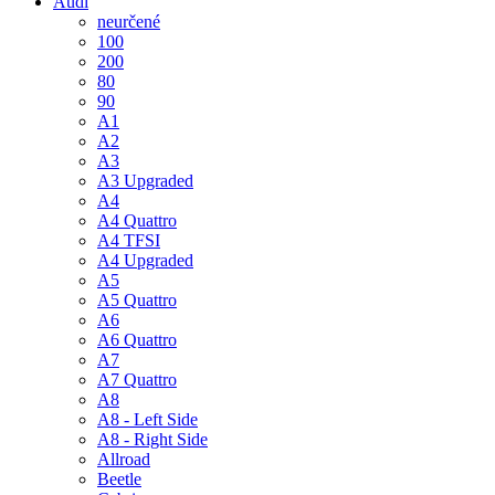
Audi
neurčené
100
200
80
90
A1
A2
A3
A3 Upgraded
A4
A4 Quattro
A4 TFSI
A4 Upgraded
A5
A5 Quattro
A6
A6 Quattro
A7
A7 Quattro
A8
A8 - Left Side
A8 - Right Side
Allroad
Beetle