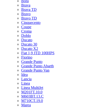
Bora
Brava
Brava TD
Bravo
Bravo TD
Cinquecento
Coupe
Croma
Doblo
Ducato
Ducato 30
Ducato X2
Fiat 1,9 JTD 100HPS
Fiorino
Grande Punto
Grande Punto Abarth
Grande Punto Van
Idea
Lancia
Linea
Linea MultiJet
M201FT.10.0
M603BT.13.C
M710CT.19.0
Marea