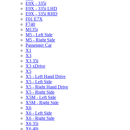
E9X - 335i
E9X - 335i LHD
E9X - 335i RHD
F01 E7X
F740
M135i
M5 - Left Side
M5 - Right Side
Passenger Car
X1
X3
X3 35i
X3 xDrive
X5
X5 - Left Hand Drive
X5 - Left Side
X5 - Right Hand Drive
X5 - Right Side
X5M - Left Side
X5M - Right Side
X6
X6 - Left Side
X6 - Right Side
X6 35i
X6 40i