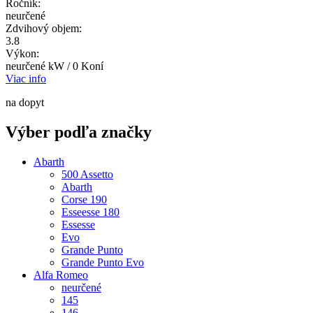
Ročník:
neurčené
Zdvihový objem:
3.8
Výkon:
neurčené kW / 0 Koní
Viac info
na dopyt
Výber podľa značky
Abarth
500 Assetto
Abarth
Corse 190
Esseesse 180
Essesse
Evo
Grande Punto
Grande Punto Evo
Alfa Romeo
neurčené
145
146