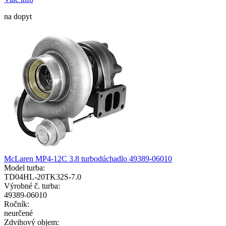
na dopyt
McLaren MP4-12C 3.8 turbodúchadlo 49389-06010
Model turba:
TD04HL-20TK32S-7.0
Výrobné č. turba:
49389-06010
Ročník:
neurčené
Zdvihový objem: