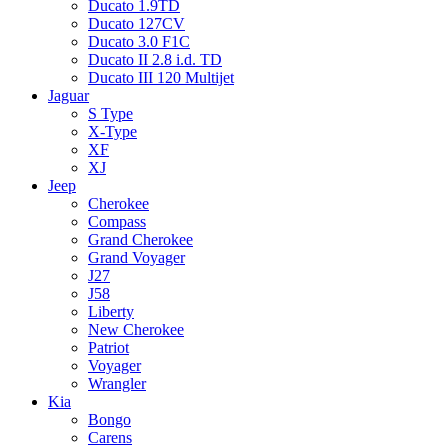
Ducato 1.9TD
Ducato 127CV
Ducato 3.0 F1C
Ducato II 2.8 i.d. TD
Ducato III 120 Multijet
Jaguar
S Type
X-Type
XF
XJ
Jeep
Cherokee
Compass
Grand Cherokee
Grand Voyager
J27
J58
Liberty
New Cherokee
Patriot
Voyager
Wrangler
Kia
Bongo
Carens