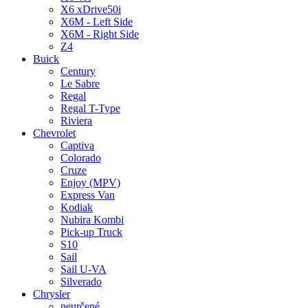
X6 xDrive50i
X6M - Left Side
X6M - Right Side
Z4
Buick
Century
Le Sabre
Regal
Regal T-Type
Riviera
Chevrolet
Captiva
Colorado
Cruze
Enjoy (MPV)
Express Van
Kodiak
Nubira Kombi
Pick-up Truck
S10
Sail
Sail U-VA
Silverado
Chrysler
neurčené