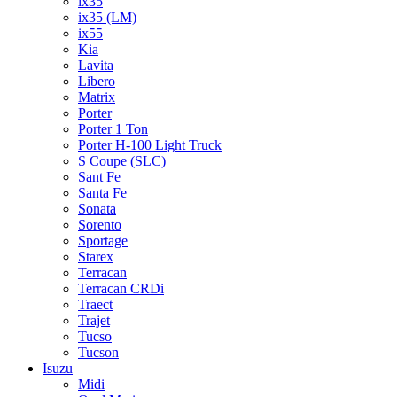
ix35
ix35 (LM)
ix55
Kia
Lavita
Libero
Matrix
Porter
Porter 1 Ton
Porter H-100 Light Truck
S Coupe (SLC)
Sant Fe
Santa Fe
Sonata
Sorento
Sportage
Starex
Terracan
Terracan CRDi
Traect
Trajet
Tucso
Tucson
Isuzu
Midi