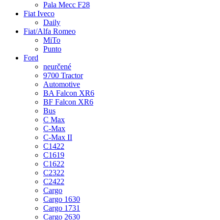
Pala Mecc F28
Fiat Iveco
Daily
Fiat/Alfa Romeo
MiTo
Punto
Ford
neurčené
9700 Tractor
Automotive
BA Falcon XR6
BF Falcon XR6
Bus
C Max
C-Max
C-Max II
C1422
C1619
C1622
C2322
C2422
Cargo
Cargo 1630
Cargo 1731
Cargo 2630