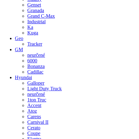
Genset
Granada
Grand C-Max
Industrial
Ka
Kuga
Geo
Tracker
GM
neurčené
6000
Bonanza
Cadillac
Hyundai
Galloper
Light Duty Truck
neurčené
1ton Truc
Accent
Atoz
Carens
Carnival II
Cerato
Coupe
Elantra