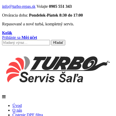
info@turbo-repas.sk
Volajte
0905 551 343
Otváracia doba:
Pondelok-Piatok 8:30 do 17:00
Repasované a nové turbá, kompletný servis.
Košík
Prihláste sa
Môj účet
Úvod
O nás
Čistenie DPF filtra