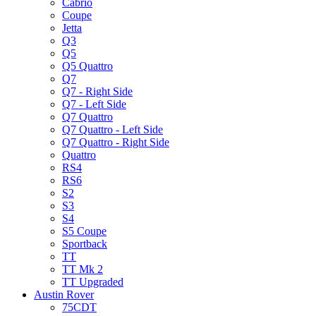
Cabrio
Coupe
Jetta
Q3
Q5
Q5 Quattro
Q7
Q7 - Right Side
Q7 - Left Side
Q7 Quattro
Q7 Quattro - Left Side
Q7 Quattro - Right Side
Quattro
RS4
RS6
S2
S3
S4
S5 Coupe
Sportback
TT
TT Mk 2
TT Upgraded
Austin Rover
75CDT