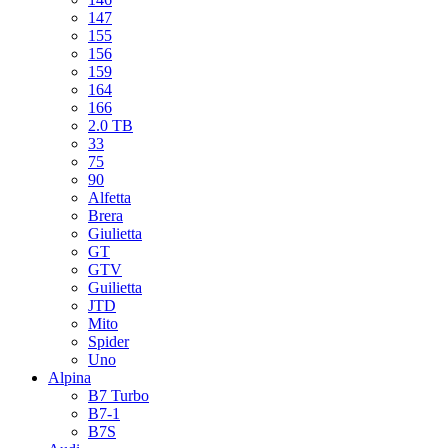
147
155
156
159
164
166
2.0 TB
33
75
90
Alfetta
Brera
Giulietta
GT
GTV
Guilietta
JTD
Mito
Spider
Uno
Alpina
B7 Turbo
B7-1
B7S