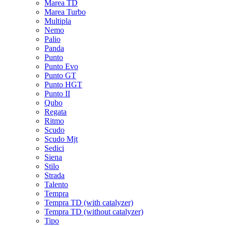
Marea TD
Marea Turbo
Multipla
Nemo
Palio
Panda
Punto
Punto Evo
Punto GT
Punto HGT
Punto II
Qubo
Regata
Ritmo
Scudo
Scudo Mjt
Sedici
Siena
Stilo
Strada
Talento
Tempra
Tempra TD (with catalyzer)
Tempra TD (without catalyzer)
Tipo