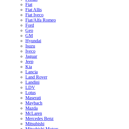
Fiat
Fiat Allis
Fiat Iveco
Fiat/Alfa Romeo
Ford
Geo
GM
Hyundai
Isuzu
Iveco
Jaguar
Jeep
Kia
Lancia
Land Rover
Landini
LDV
Lotus
Maserati
Maybach
Mazda
McLaren
Mercedes Benz
Mitsubishi
Mitsubishi Motors