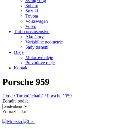
SsangYong
Subaru
Suzuki
Toyota
Volkswagen
Volvo
Turbo príslušenstvo
Aktuátory
Variabilné geometrie
Sady tesnení
Oleje
Motorové oleje
Prevodové oleje
Kontakt
Porsche 959
Úvod
/
Turbodúchadlá
/
Porsche
/
959
Zoradiť podľa:
Zobraziť ako: