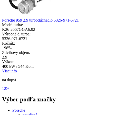
Porsche 959 2.9 turbodúchadlo 5326-971-6721
Model turba:
K26-2667GGA6.92
Výrobné č. turba:
5326-971-6721
Ročník:
1985-
Zdvihový objem:
2.9
Výkon:
400 kW / 544 Koní
Viac info
na dopyt
1
2
Výber podľa značky
Porsche
neurčené