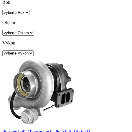
Rok
Objem
Výkon
Porsche 959 2.9 turbodúchadlo 5326-970-6721