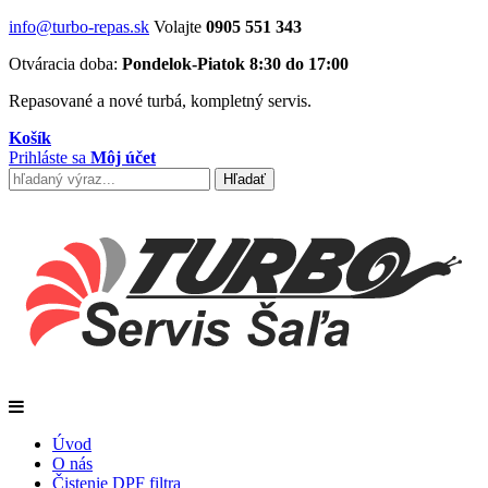
info@turbo-repas.sk
Volajte
0905 551 343
Otváracia doba:
Pondelok-Piatok 8:30 do 17:00
Repasované a nové turbá, kompletný servis.
Košík
Prihláste sa
Môj účet
Úvod
O nás
Čistenie DPF filtra