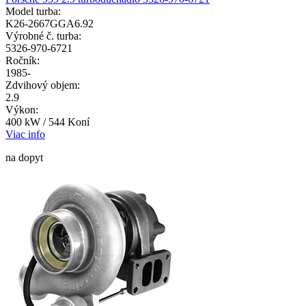
Model turba:
K26-2667GGA6.92
Výrobné č. turba:
5326-970-6721
Ročník:
1985-
Zdvihový objem:
2.9
Výkon:
400 kW / 544 Koní
Viac info
na dopyt