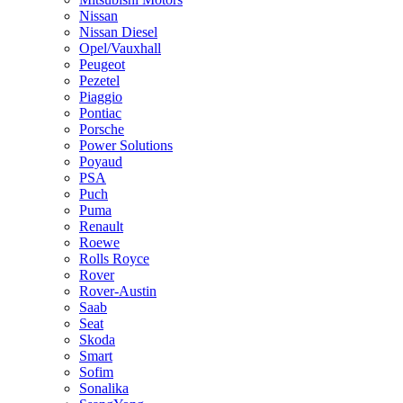
Nissan
Nissan Diesel
Opel/Vauxhall
Peugeot
Pezetel
Piaggio
Pontiac
Porsche
Power Solutions
Poyaud
PSA
Puch
Puma
Renault
Roewe
Rolls Royce
Rover
Rover-Austin
Saab
Seat
Skoda
Smart
Sofim
Sonalika