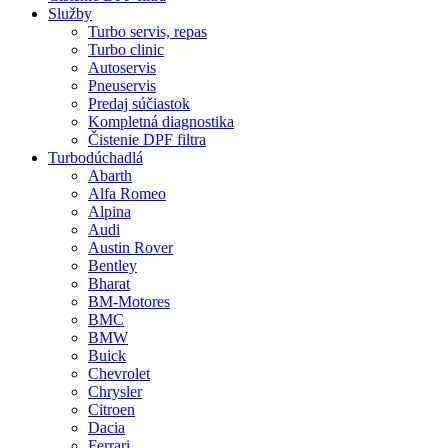
Služby
Turbo servis, repas
Turbo clinic
Autoservis
Pneuservis
Predaj súčiastok
Kompletná diagnostika
Čistenie DPF filtra
Turbodúchadlá
Abarth
Alfa Romeo
Alpina
Audi
Austin Rover
Bentley
Bharat
BM-Motores
BMC
BMW
Buick
Chevrolet
Chrysler
Citroen
Dacia
Ferrari