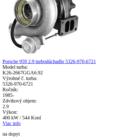
Porsche 959 2.9 turbodúchadlo 5326-970-6721
Model turba:
K26-2667GGA6.92
Výrobné č. turba:
5326-970-6721
Ročník:
1985-
Zdvihový objem:
2.9
Výkon:
400 kW / 544 Koní
Viac info
na dopyt