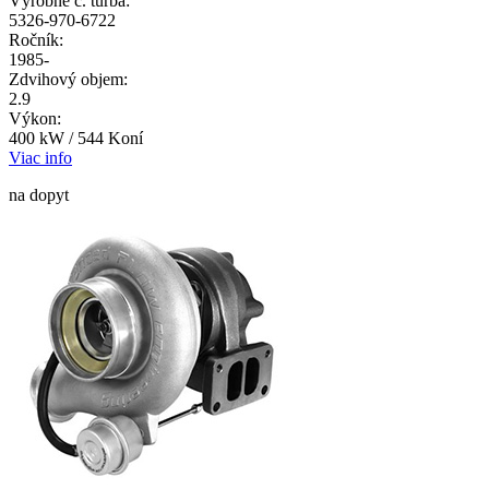
Výrobné č. turba:
5326-970-6722
Ročník:
1985-
Zdvihový objem:
2.9
Výkon:
400 kW / 544 Koní
Viac info
na dopyt