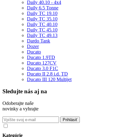
Daily 40.10 - 4x4
Daily 6.5 Tonne
Daily TC 19.10
Daily TC 35.10
Daily TC 40.10
Daily TC 45.10
Daily TC 49.13
Dardo Tank
Dozer
Ducato
Ducato 1.9TD
Ducato 127CV
Ducato 3.0 F1C
Ducato II 2.8 i.d. TD
Ducato III 120 Multijet
Sledujte nás aj na
Odoberajte naše
novinky a vyhrajte
Súhlasím so spracovaním osobných údajov v súlade s nariadením
GDPR o ochrane osobných údajov
Kategórie