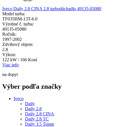
Iveco Daily 2.8 CINA 2.8 turbodúchadlo 49135-05080
Model turba:
TF035HM-13T-6.0
Výrobné č. turba:
49135-05080
Ročník:
1997-2002
Zdvihový objem:
2.8
Výkon:
122 kW / 166 Koní
Viac info
na dopyt
Výber podľa značky
Iveco
Daily
Daily 2.8
Daily 2.8 CINA
Daily 2.8 TC
Daily 3.5 Tonne