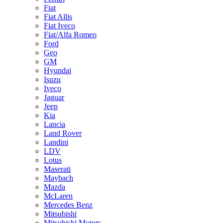
Fiat
Fiat Allis
Fiat Iveco
Fiat/Alfa Romeo
Ford
Geo
GM
Hyundai
Isuzu
Iveco
Jaguar
Jeep
Kia
Lancia
Land Rover
Landini
LDV
Lotus
Maserati
Maybach
Mazda
McLaren
Mercedes Benz
Mitsubishi
Mitsubishi Motors