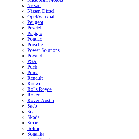
Nissan
Nissan Diesel
Opel/Vauxhall
Peugeot
Pezetel
Piaggio
Pontiac
Porsche
Power Solutions
Poyaud
PSA
Puch
Puma
Renault
Roewe
Rolls Royce
Rover
Rover-Austin
Saab
Seat
Skoda
Smart
Sofim
Sonalika