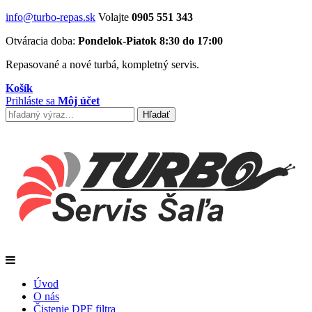
info@turbo-repas.sk
Volajte
0905 551 343
Otváracia doba:
Pondelok-Piatok 8:30 do 17:00
Repasované a nové turbá, kompletný servis.
Košík
Prihláste sa
Môj účet
Úvod
O nás
Čistenie DPF filtra