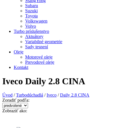
SsangYong
Subaru
Suzuki
Toyota
Volkswagen
Volvo
Turbo príslušenstvo
Aktuátory
Variabilné geometrie
Sady tesnení
Oleje
Motorové oleje
Prevodové oleje
Kontakt
Iveco Daily 2.8 CINA
Úvod
/
Turbodúchadlá
/
Iveco
/
Daily 2.8 CINA
Zoradiť podľa:
Zobraziť ako: