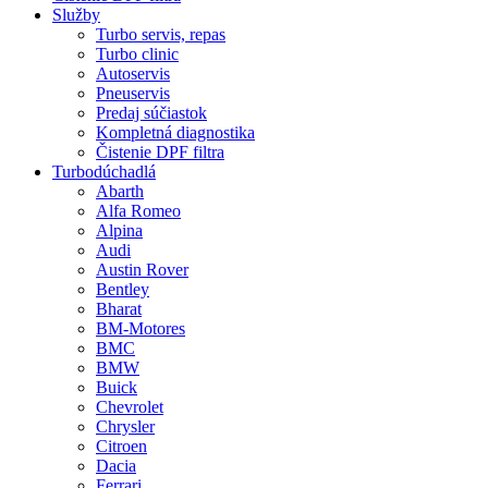
Služby
Turbo servis, repas
Turbo clinic
Autoservis
Pneuservis
Predaj súčiastok
Kompletná diagnostika
Čistenie DPF filtra
Turbodúchadlá
Abarth
Alfa Romeo
Alpina
Audi
Austin Rover
Bentley
Bharat
BM-Motores
BMC
BMW
Buick
Chevrolet
Chrysler
Citroen
Dacia
Ferrari