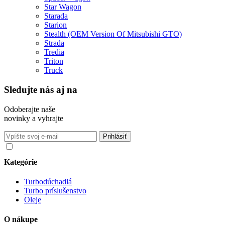
Star Wagon
Starada
Starion
Stealth (OEM Version Of Mitsubishi GTO)
Strada
Tredia
Triton
Truck
Sledujte nás aj na
Odoberajte naše
novinky a vyhrajte
Súhlasím so spracovaním osobných údajov v súlade s nariadením
GDPR o ochrane osobných údajov
Kategórie
Turbodúchadlá
Turbo príslušenstvo
Oleje
O nákupe