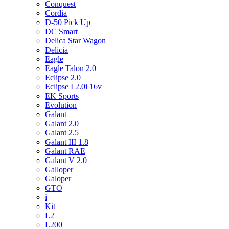
Conquest
Cordia
D-50 Pick Up
DC Smart
Delica Star Wagon
Delicia
Eagle
Eagle Talon 2.0
Eclipse 2.0
Eclipse I 2.0i 16v
EK Sports
Evolution
Galant
Galant 2.0
Galant 2.5
Galant III 1.8
Galant RAE
Galant V 2.0
Galloper
Galoper
GTO
i
Kit
L2
L200