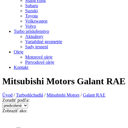
SsangYong
Subaru
Suzuki
Toyota
Volkswagen
Volvo
Turbo príslušenstvo
Aktuátory
Variabilné geometrie
Sady tesnení
Oleje
Motorové oleje
Prevodové oleje
Kontakt
Mitsubishi Motors Galant RAE
Úvod
/
Turbodúchadlá
/
Mitsubishi Motors
/
Galant RAE
Zoradiť podľa:
Zobraziť ako: