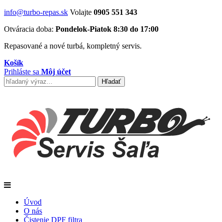
info@turbo-repas.sk
Volajte
0905 551 343
Otváracia doba:
Pondelok-Piatok 8:30 do 17:00
Repasované a nové turbá, kompletný servis.
Košík
Prihláste sa
Môj účet
Úvod
O nás
Čistenie DPF filtra