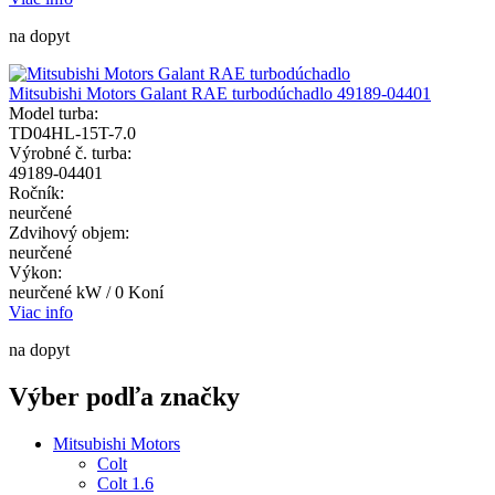
na dopyt
Mitsubishi Motors Galant RAE turbodúchadlo 49189-04401
Model turba:
TD04HL-15T-7.0
Výrobné č. turba:
49189-04401
Ročník:
neurčené
Zdvihový objem:
neurčené
Výkon:
neurčené kW / 0 Koní
Viac info
na dopyt
Výber podľa značky
Mitsubishi Motors
Colt
Colt 1.6