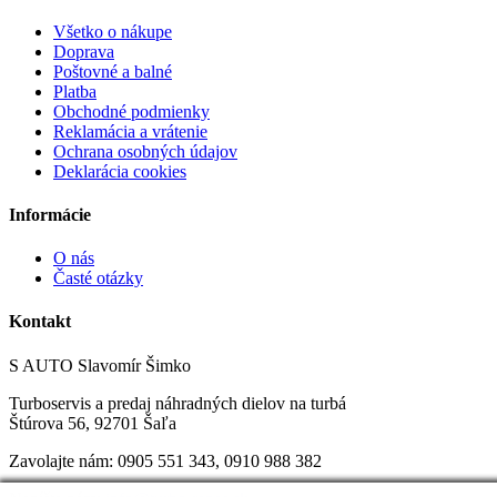
Všetko o nákupe
Doprava
Poštovné a balné
Platba
Obchodné podmienky
Reklamácia a vrátenie
Ochrana osobných údajov
Deklarácia cookies
Informácie
O nás
Časté otázky
Kontakt
S AUTO Slavomír Šimko
Turboservis a predaj náhradných dielov na turbá
Štúrova 56, 92701 Šaľa
Zavolajte nám:
0905 551 343, 0
910 988 382