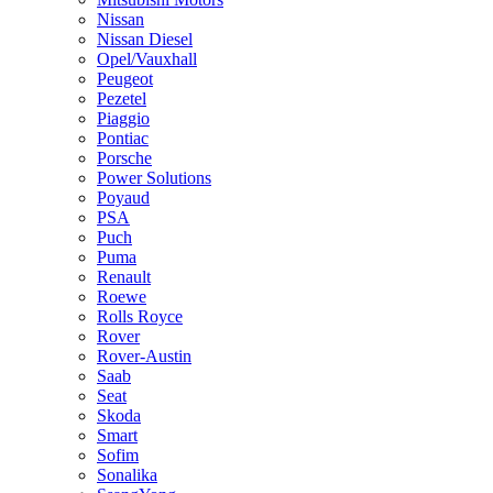
Nissan
Nissan Diesel
Opel/Vauxhall
Peugeot
Pezetel
Piaggio
Pontiac
Porsche
Power Solutions
Poyaud
PSA
Puch
Puma
Renault
Roewe
Rolls Royce
Rover
Rover-Austin
Saab
Seat
Skoda
Smart
Sofim
Sonalika