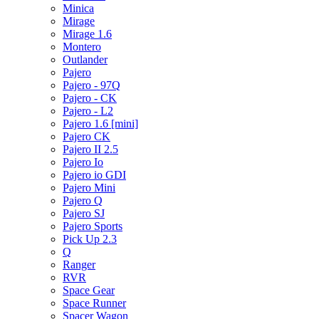
Minica
Mirage
Mirage 1.6
Montero
Outlander
Pajero
Pajero - 97Q
Pajero - CK
Pajero - L2
Pajero 1.6 [mini]
Pajero CK
Pajero II 2.5
Pajero Io
Pajero io GDI
Pajero Mini
Pajero Q
Pajero SJ
Pajero Sports
Pick Up 2.3
Q
Ranger
RVR
Space Gear
Space Runner
Spacer Wagon