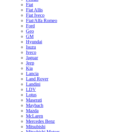
Fiat
Fiat Allis
Fiat Iveco
Fiat/Alfa Romeo
Ford
Geo
GM
Hyundai
Isuzu
Iveco
Jaguar
Jeep
Kia
Lancia
Land Rover
Landini
LDV
Lotus
Maserati
Maybach
Mazda
McLaren
Mercedes Benz
Mitsubishi
Mitsubishi Motors