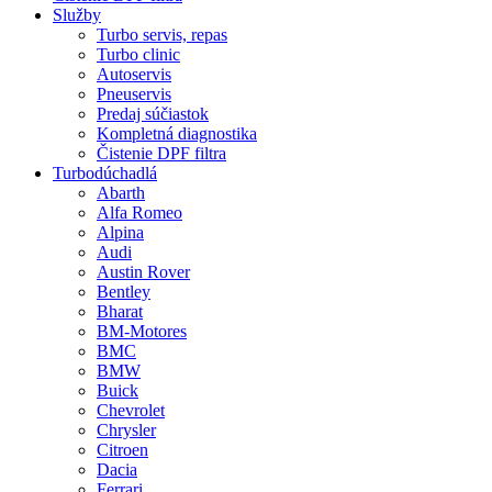
Služby
Turbo servis, repas
Turbo clinic
Autoservis
Pneuservis
Predaj súčiastok
Kompletná diagnostika
Čistenie DPF filtra
Turbodúchadlá
Abarth
Alfa Romeo
Alpina
Audi
Austin Rover
Bentley
Bharat
BM-Motores
BMC
BMW
Buick
Chevrolet
Chrysler
Citroen
Dacia
Ferrari