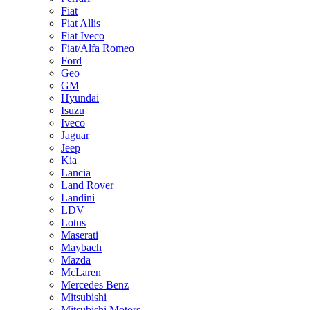
Fiat
Fiat Allis
Fiat Iveco
Fiat/Alfa Romeo
Ford
Geo
GM
Hyundai
Isuzu
Iveco
Jaguar
Jeep
Kia
Lancia
Land Rover
Landini
LDV
Lotus
Maserati
Maybach
Mazda
McLaren
Mercedes Benz
Mitsubishi
Mitsubishi Motors