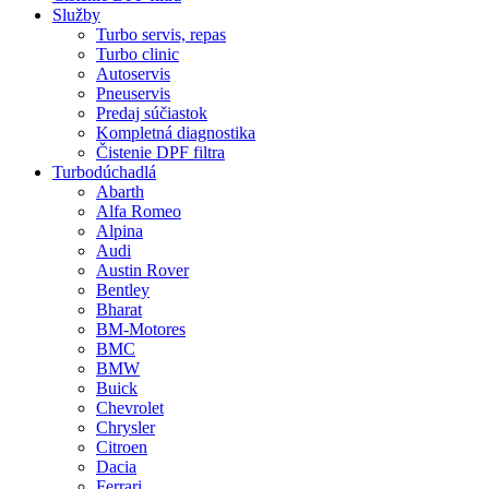
Služby
Turbo servis, repas
Turbo clinic
Autoservis
Pneuservis
Predaj súčiastok
Kompletná diagnostika
Čistenie DPF filtra
Turbodúchadlá
Abarth
Alfa Romeo
Alpina
Audi
Austin Rover
Bentley
Bharat
BM-Motores
BMC
BMW
Buick
Chevrolet
Chrysler
Citroen
Dacia
Ferrari