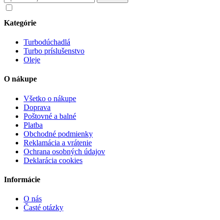
Súhlasím so spracovaním osobných údajov v súlade s nariadením
GDPR o ochrane osobných údajov
Kategórie
Turbodúchadlá
Turbo príslušenstvo
Oleje
O nákupe
Všetko o nákupe
Doprava
Poštovné a balné
Platba
Obchodné podmienky
Reklamácia a vrátenie
Ochrana osobných údajov
Deklarácia cookies
Informácie
O nás
Časté otázky