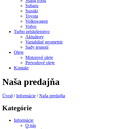
SsangYong
Subaru
Suzuki
Toyota
Volkswagen
Volvo
Turbo príslušenstvo
Aktuátory
Variabilné geometrie
Sady tesnení
Oleje
Motorové oleje
Prevodové oleje
Kontakt
Naša predajňa
Úvod
/
Informácie
/
Naša predajňa
Kategórie
Informácie
O nás