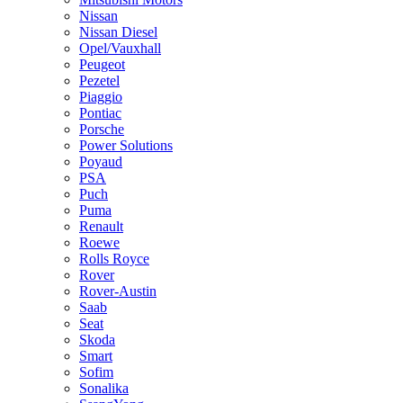
Nissan
Nissan Diesel
Opel/Vauxhall
Peugeot
Pezetel
Piaggio
Pontiac
Porsche
Power Solutions
Poyaud
PSA
Puch
Puma
Renault
Roewe
Rolls Royce
Rover
Rover-Austin
Saab
Seat
Skoda
Smart
Sofim
Sonalika