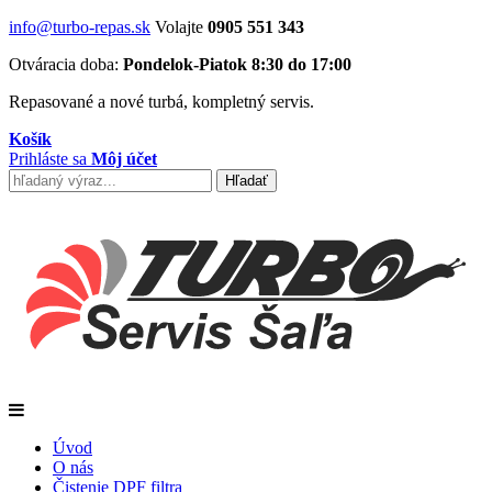
info@turbo-repas.sk
Volajte
0905 551 343
Otváracia doba:
Pondelok-Piatok 8:30 do 17:00
Repasované a nové turbá, kompletný servis.
Košík
Prihláste sa
Môj účet
Úvod
O nás
Čistenie DPF filtra