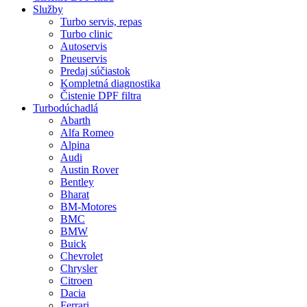
Služby
Turbo servis, repas
Turbo clinic
Autoservis
Pneuservis
Predaj súčiastok
Kompletná diagnostika
Čistenie DPF filtra
Turbodúchadlá
Abarth
Alfa Romeo
Alpina
Audi
Austin Rover
Bentley
Bharat
BM-Motores
BMC
BMW
Buick
Chevrolet
Chrysler
Citroen
Dacia
Ferrari