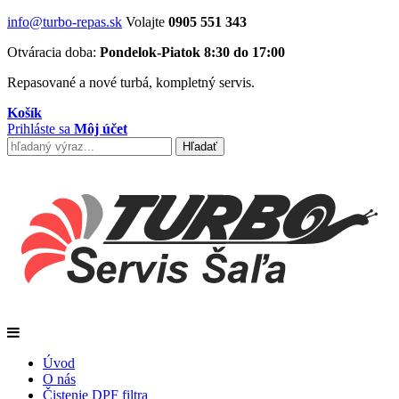
info@turbo-repas.sk
Volajte
0905 551 343
Otváracia doba:
Pondelok-Piatok 8:30 do 17:00
Repasované a nové turbá, kompletný servis.
Košík
Prihláste sa
Môj účet
Úvod
O nás
Čistenie DPF filtra