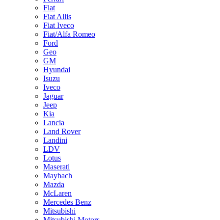
Fiat
Fiat Allis
Fiat Iveco
Fiat/Alfa Romeo
Ford
Geo
GM
Hyundai
Isuzu
Iveco
Jaguar
Jeep
Kia
Lancia
Land Rover
Landini
LDV
Lotus
Maserati
Maybach
Mazda
McLaren
Mercedes Benz
Mitsubishi
Mitsubishi Motors