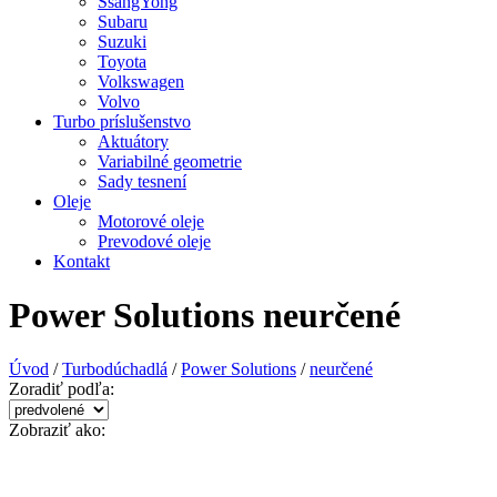
SsangYong
Subaru
Suzuki
Toyota
Volkswagen
Volvo
Turbo príslušenstvo
Aktuátory
Variabilné geometrie
Sady tesnení
Oleje
Motorové oleje
Prevodové oleje
Kontakt
Power Solutions neurčené
Úvod
/
Turbodúchadlá
/
Power Solutions
/
neurčené
Zoradiť podľa:
Zobraziť ako: