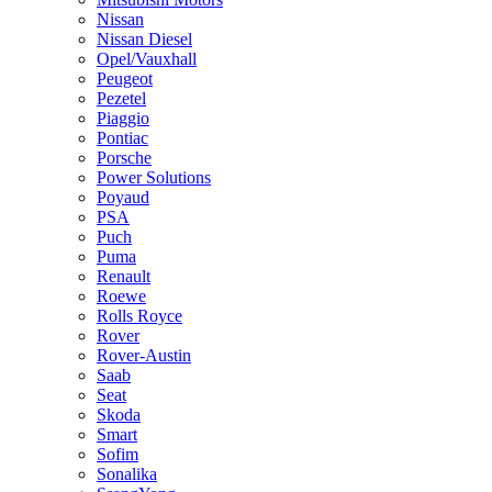
Nissan
Nissan Diesel
Opel/Vauxhall
Peugeot
Pezetel
Piaggio
Pontiac
Porsche
Power Solutions
Poyaud
PSA
Puch
Puma
Renault
Roewe
Rolls Royce
Rover
Rover-Austin
Saab
Seat
Skoda
Smart
Sofim
Sonalika