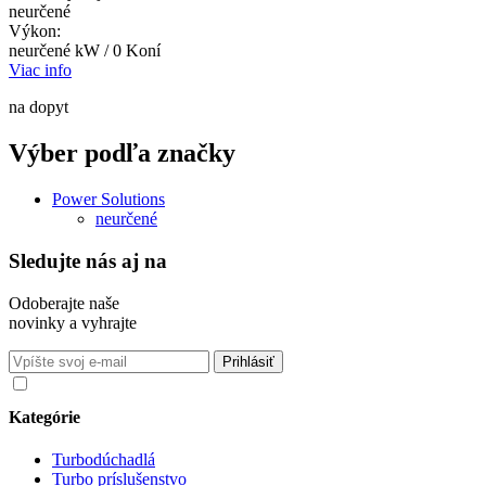
neurčené
Výkon:
neurčené kW / 0 Koní
Viac info
na dopyt
Výber podľa značky
Power Solutions
neurčené
Sledujte nás aj na
Odoberajte naše
novinky a vyhrajte
Súhlasím so spracovaním osobných údajov v súlade s nariadením
GDPR o ochrane osobných údajov
Kategórie
Turbodúchadlá
Turbo príslušenstvo