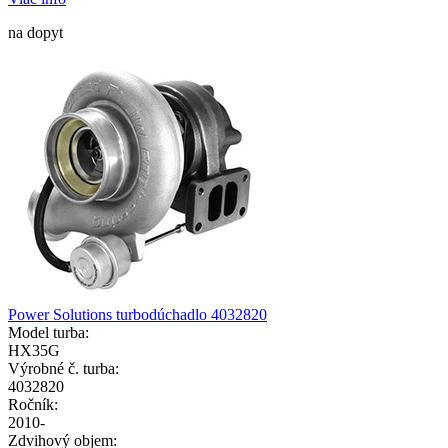
na dopyt
Power Solutions turbodúchadlo 4032820
Model turba:
HX35G
Výrobné č. turba:
4032820
Ročník:
2010-
Zdvihový objem: