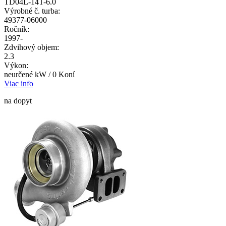
TD04L-14T-6.0
Výrobné č. turba:
49377-06000
Ročník:
1997-
Zdvihový objem:
2.3
Výkon:
neurčené kW / 0 Koní
Viac info
na dopyt