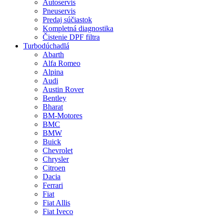
Autoservis
Pneuservis
Predaj súčiastok
Kompletná diagnostika
Čistenie DPF filtra
Turbodúchadlá
Abarth
Alfa Romeo
Alpina
Audi
Austin Rover
Bentley
Bharat
BM-Motores
BMC
BMW
Buick
Chevrolet
Chrysler
Citroen
Dacia
Ferrari
Fiat
Fiat Allis
Fiat Iveco