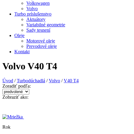
Volkswagen
Volvo
Turbo príslušenstvo
Aktuátory
Variabilné geometrie
Sady tesnení
Oleje
Motorové oleje
Prevodové oleje
Kontakt
Volvo V40 T4
Úvod
/
Turbodúchadlá
/
Volvo
/
V40 T4
Zoradiť podľa:
Zobraziť ako:
Rok