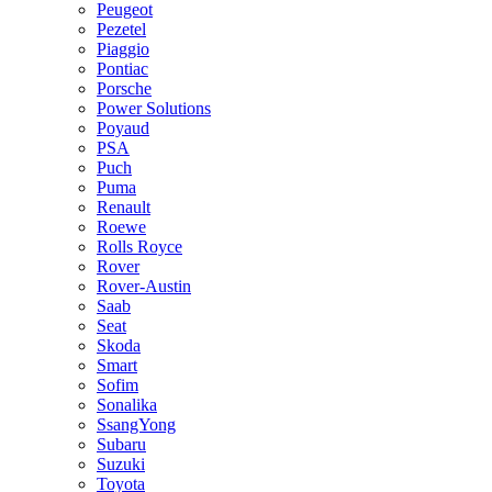
Peugeot
Pezetel
Piaggio
Pontiac
Porsche
Power Solutions
Poyaud
PSA
Puch
Puma
Renault
Roewe
Rolls Royce
Rover
Rover-Austin
Saab
Seat
Skoda
Smart
Sofim
Sonalika
SsangYong
Subaru
Suzuki
Toyota