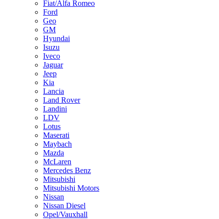
Fiat/Alfa Romeo
Ford
Geo
GM
Hyundai
Isuzu
Iveco
Jaguar
Jeep
Kia
Lancia
Land Rover
Landini
LDV
Lotus
Maserati
Maybach
Mazda
McLaren
Mercedes Benz
Mitsubishi
Mitsubishi Motors
Nissan
Nissan Diesel
Opel/Vauxhall