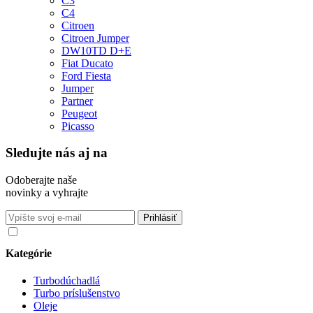
C3
C4
Citroen
Citroen Jumper
DW10TD D+E
Fiat Ducato
Ford Fiesta
Jumper
Partner
Peugeot
Picasso
Sledujte nás aj na
Odoberajte naše
novinky a vyhrajte
Súhlasím so spracovaním osobných údajov v súlade s nariadením
GDPR o ochrane osobných údajov
Kategórie
Turbodúchadlá
Turbo príslušenstvo
Oleje