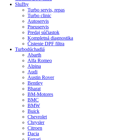
Služby
Turbo servis, repas
Turbo clinic
Autoservis
Pneuservis
Predaj súčiastok
Kompletná diagnostika
Čistenie DPF filtra
Turbodúchadlá
Abarth
Alfa Romeo
Alpina
Audi
Austin Rover
Bentley
Bharat
BM-Motores
BMC
BMW
Buick
Chevrolet
Chrysler
Citroen
Dacia
Ferrari