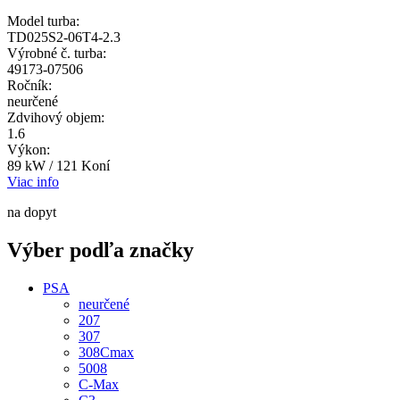
Model turba:
TD025S2-06T4-2.3
Výrobné č. turba:
49173-07506
Ročník:
neurčené
Zdvihový objem:
1.6
Výkon:
89 kW / 121 Koní
Viac info
na dopyt
Výber podľa značky
PSA
neurčené
207
307
308Cmax
5008
C-Max