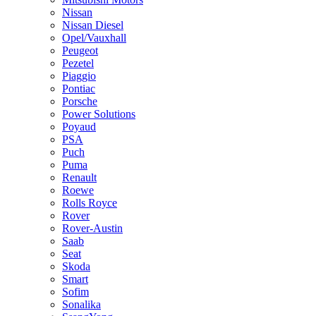
Nissan
Nissan Diesel
Opel/Vauxhall
Peugeot
Pezetel
Piaggio
Pontiac
Porsche
Power Solutions
Poyaud
PSA
Puch
Puma
Renault
Roewe
Rolls Royce
Rover
Rover-Austin
Saab
Seat
Skoda
Smart
Sofim
Sonalika