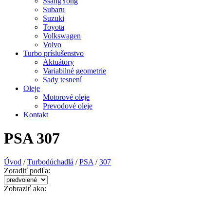
SsangYong
Subaru
Suzuki
Toyota
Volkswagen
Volvo
Turbo príslušenstvo
Aktuátory
Variabilné geometrie
Sady tesnení
Oleje
Motorové oleje
Prevodové oleje
Kontakt
PSA 307
Úvod
/
Turbodúchadlá
/
PSA
/
307
Zoradiť podľa:
Zobraziť ako: