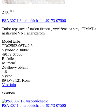
00 €
240,
PSA 307 1.6 turbodúchadlo 49173-07506
Turbo repasované našou firmou , vyvážené na stroji CIMAT a
nastavené VNT analyzérom...
Model turba:
TD025S2-06T4-2.3
Výrobné č. turba:
49173-07506
Ročník:
neurčené
Zdvihový objem:
1.6
Výkon:
89 kW / 121 Koní
Viac info
skladom
PSA 307 1.6 turbodúchadlo 49173-07506