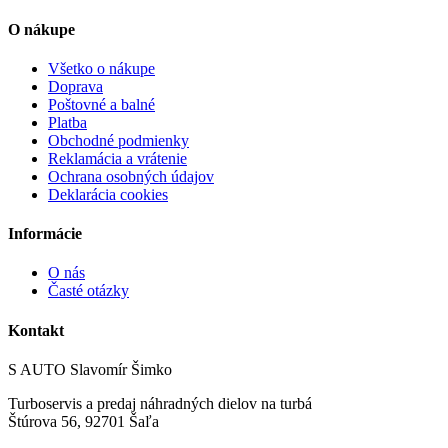
O nákupe
Všetko o nákupe
Doprava
Poštovné a balné
Platba
Obchodné podmienky
Reklamácia a vrátenie
Ochrana osobných údajov
Deklarácia cookies
Informácie
O nás
Časté otázky
Kontakt
S AUTO Slavomír Šimko
Turboservis a predaj náhradných dielov na turbá
Štúrova 56, 92701 Šaľa