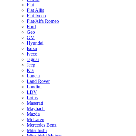
Fiat
Fiat Allis
Fiat Iveco
Fiat/Alfa Romeo
Ford
Geo
GM
Hyundai
Isuzu
Iveco
Jaguar
Jeep
Kia
Lancia
Land Rover
Landini
LDV
Lotus
Maserati
Maybach
Mazda
McLaren
Mercedes Benz
Mitsubishi
Mitsubishi Motors