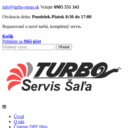
info@turbo-repas.sk
Volajte
0905 551 343
Otváracia doba:
Pondelok-Piatok 8:30 do 17:00
Repasované a nové turbá, kompletný servis.
Košík
Prihláste sa
Môj účet
Úvod
O nás
Čistenie DPF filtra