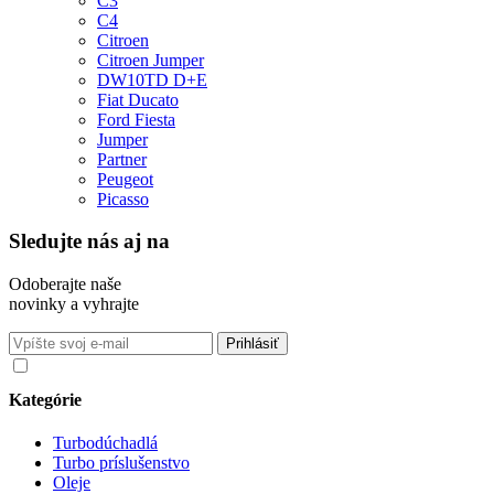
C3
C4
Citroen
Citroen Jumper
DW10TD D+E
Fiat Ducato
Ford Fiesta
Jumper
Partner
Peugeot
Picasso
Sledujte nás aj na
Odoberajte naše
novinky a vyhrajte
Súhlasím so spracovaním osobných údajov v súlade s nariadením
GDPR o ochrane osobných údajov
Kategórie
Turbodúchadlá
Turbo príslušenstvo
Oleje