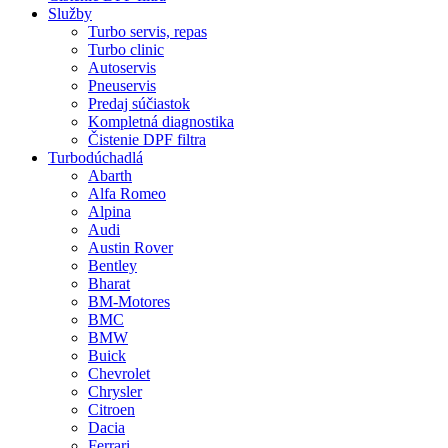
Služby
Turbo servis, repas
Turbo clinic
Autoservis
Pneuservis
Predaj súčiastok
Kompletná diagnostika
Čistenie DPF filtra
Turbodúchadlá
Abarth
Alfa Romeo
Alpina
Audi
Austin Rover
Bentley
Bharat
BM-Motores
BMC
BMW
Buick
Chevrolet
Chrysler
Citroen
Dacia
Ferrari