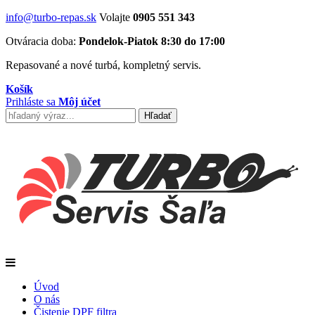
info@turbo-repas.sk
Volajte
0905 551 343
Otváracia doba:
Pondelok-Piatok 8:30 do 17:00
Repasované a nové turbá, kompletný servis.
Košík
Prihláste sa
Môj účet
Úvod
O nás
Čistenie DPF filtra