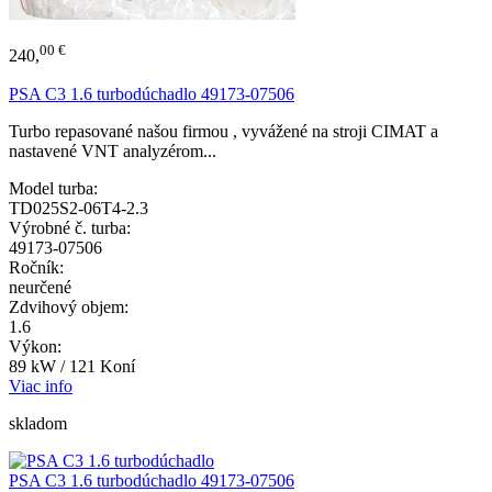
00 €
240,
PSA C3 1.6 turbodúchadlo 49173-07506
Turbo repasované našou firmou , vyvážené na stroji CIMAT a
nastavené VNT analyzérom...
Model turba:
TD025S2-06T4-2.3
Výrobné č. turba:
49173-07506
Ročník:
neurčené
Zdvihový objem:
1.6
Výkon:
89 kW / 121 Koní
Viac info
skladom
PSA C3 1.6 turbodúchadlo 49173-07506