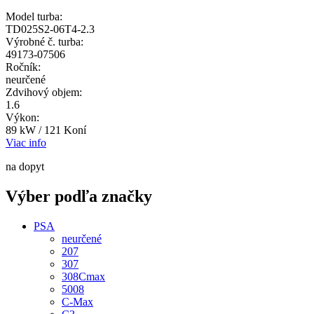
Model turba:
TD025S2-06T4-2.3
Výrobné č. turba:
49173-07506
Ročník:
neurčené
Zdvihový objem:
1.6
Výkon:
89 kW / 121 Koní
Viac info
na dopyt
Výber podľa značky
PSA
neurčené
207
307
308Cmax
5008
C-Max