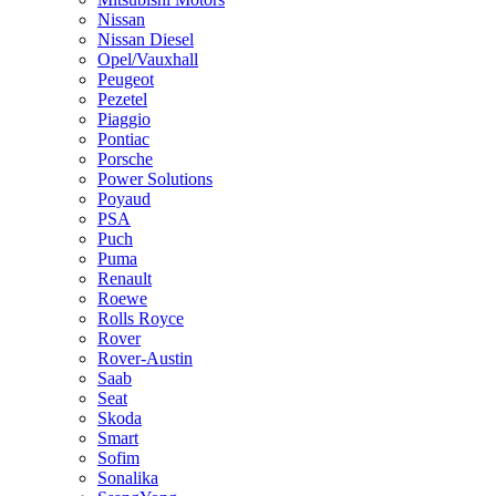
Nissan
Nissan Diesel
Opel/Vauxhall
Peugeot
Pezetel
Piaggio
Pontiac
Porsche
Power Solutions
Poyaud
PSA
Puch
Puma
Renault
Roewe
Rolls Royce
Rover
Rover-Austin
Saab
Seat
Skoda
Smart
Sofim
Sonalika