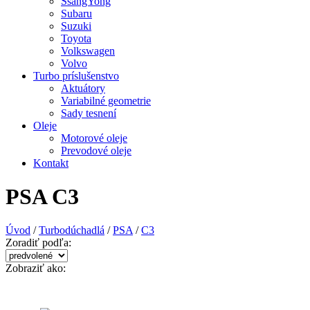
SsangYong
Subaru
Suzuki
Toyota
Volkswagen
Volvo
Turbo príslušenstvo
Aktuátory
Variabilné geometrie
Sady tesnení
Oleje
Motorové oleje
Prevodové oleje
Kontakt
PSA C3
Úvod
/
Turbodúchadlá
/
PSA
/
C3
Zoradiť podľa:
Zobraziť ako: