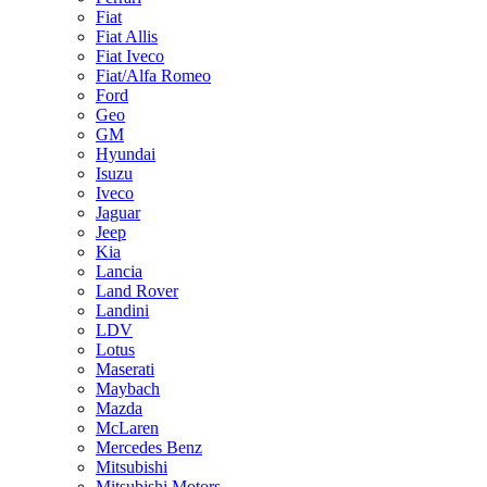
Fiat
Fiat Allis
Fiat Iveco
Fiat/Alfa Romeo
Ford
Geo
GM
Hyundai
Isuzu
Iveco
Jaguar
Jeep
Kia
Lancia
Land Rover
Landini
LDV
Lotus
Maserati
Maybach
Mazda
McLaren
Mercedes Benz
Mitsubishi
Mitsubishi Motors