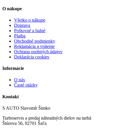
O nákupe
Všetko o nákupe
Doprava
Poštovné a balné
Platba
Obchodné podmienky
Reklamácia a vrátenie
Ochrana osobných údajov
Deklarácia cookies
Informácie
O nás
Časté otázky
Kontakt
S AUTO Slavomír Šimko
Turboservis a predaj náhradných dielov na turbá
Štúrova 56, 92701 Šaľa