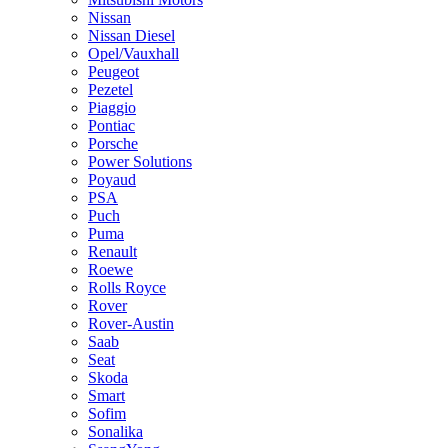
Nissan
Nissan Diesel
Opel/Vauxhall
Peugeot
Pezetel
Piaggio
Pontiac
Porsche
Power Solutions
Poyaud
PSA
Puch
Puma
Renault
Roewe
Rolls Royce
Rover
Rover-Austin
Saab
Seat
Skoda
Smart
Sofim
Sonalika