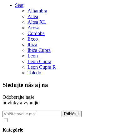
Seat
Alhambra
Altea
Altea XL
Arosa
Cordoba
Exeo
Ibiza
Ibiza Cupra
Leon
Leon Cupra
Leon Cupra R
Toledo
Sledujte nás aj na
Odoberajte naše
novinky a vyhrajte
Súhlasím so spracovaním osobných údajov v súlade s nariadením
GDPR o ochrane osobných údajov
Kategórie