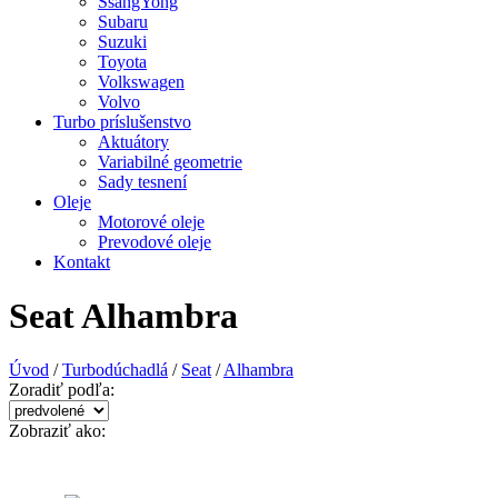
SsangYong
Subaru
Suzuki
Toyota
Volkswagen
Volvo
Turbo príslušenstvo
Aktuátory
Variabilné geometrie
Sady tesnení
Oleje
Motorové oleje
Prevodové oleje
Kontakt
Seat Alhambra
Úvod
/
Turbodúchadlá
/
Seat
/
Alhambra
Zoradiť podľa:
Zobraziť ako: