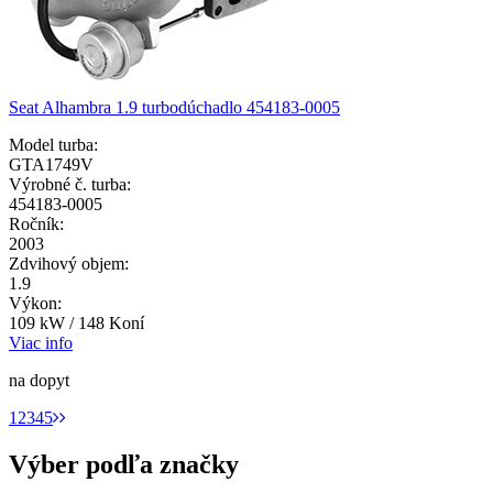
Seat Alhambra 1.9 turbodúchadlo 454183-0005
Model turba:
GTA1749V
Výrobné č. turba:
454183-0005
Ročník:
2003
Zdvihový objem:
1.9
Výkon:
109 kW / 148 Koní
Viac info
na dopyt
1
2
3
4
5
Výber podľa značky