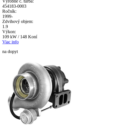
Výrobné č. turba:
454183-0003
Ročník:
1999-
Zdvihový objem:
1.9
Výkon:
109 kW / 148 Koní
Viac info
na dopyt