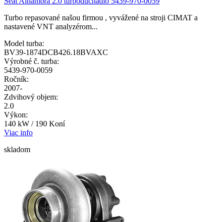
Seat Alhambra 2.0 turbodúchadlo 5439-970-0059
Turbo repasované našou firmou , vyvážené na stroji CIMAT a
nastavené VNT analyzérom...
Model turba:
BV39-1874DCB426.18BVAXC
Výrobné č. turba:
5439-970-0059
Ročník:
2007-
Zdvihový objem:
2.0
Výkon:
140 kW / 190 Koní
Viac info
skladom