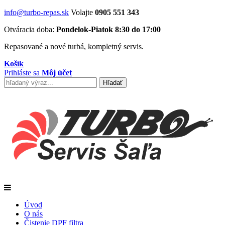
info@turbo-repas.sk
Volajte
0905 551 343
Otváracia doba:
Pondelok-Piatok 8:30 do 17:00
Repasované a nové turbá, kompletný servis.
Košík
Prihláste sa
Môj účet
Úvod
O nás
Čistenie DPF filtra