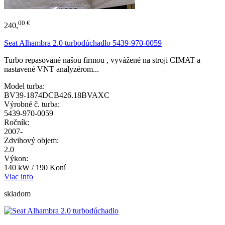
00 €
240,
Seat Alhambra 2.0 turbodúchadlo 5439-970-0059
Turbo repasované našou firmou , vyvážené na stroji CIMAT a
nastavené VNT analyzérom...
Model turba:
BV39-1874DCB426.18BVAXC
Výrobné č. turba:
5439-970-0059
Ročník:
2007-
Zdvihový objem:
2.0
Výkon:
140 kW / 190 Koní
Viac info
skladom