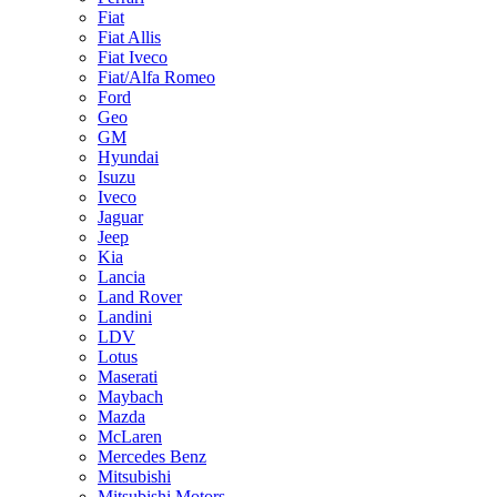
Fiat
Fiat Allis
Fiat Iveco
Fiat/Alfa Romeo
Ford
Geo
GM
Hyundai
Isuzu
Iveco
Jaguar
Jeep
Kia
Lancia
Land Rover
Landini
LDV
Lotus
Maserati
Maybach
Mazda
McLaren
Mercedes Benz
Mitsubishi
Mitsubishi Motors