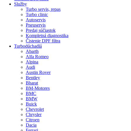
Služby
Turbo servis, repas
Turbo clinic
Autoservis
Pneuservis
Predaj súčiastok
Kompletná diagnostika
Čistenie DPF filtra
Turbodúchadlá
Abarth
Alfa Romeo
Alpina
Audi
Austin Rover
Bentley
Bharat
BM-Motores
BMC
BMW
Buick
Chevrolet
Chrysler
Citroen
Dacia
Ferrari