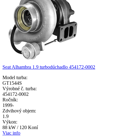
Seat Alhambra 1.9 turbodúchadlo 454172-0002
Model turba:
GT1544S
Výrobné č. turba:
454172-0002
Ročník:
1999-
Zdvihový objem:
1.9
Výkon:
88 kW / 120 Koní
Viac info