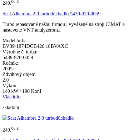
00 €
240,
Seat Alhambra 2.0 turbodúchadlo 5439-970-0059
Turbo repasované našou firmou , vyvážené na stroji CIMAT a
nastavené VNT analyzérom...
Model turba:
BV39-1874DCB426.18BVAXC
Výrobné č. turba:
5439-970-0059
Ročník:
2005-
Zdvihový objem:
2.0
Výkon:
140 kW / 190 Koní
Viac info
skladom
00 €
240,