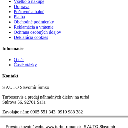
Všetko o nákupe
Doprava
Poštovné a balné
Platba
Obchodné podmienky
Reklamácia a vrátenie
Ochrana osobných údajov
Deklarácia cookies
Informácie
O nás
Časté otázky
Kontakt
S AUTO Slavomír Šimko
Turboservis a predaj náhradných dielov na turbá
Štúrova 56, 92701 Šaľa
Zavolajte nám:
0905 551 343, 0
910 988 382
Napíšte nám:
info@turbo-repas.sk
Prevádzkovateľ webu www.turbo-repas.sk, S AUTO Slavomír