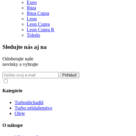
Exeo
Ibiza
Ibiza Cupra
Leon
Leon Cupra
Leon Cupra R
Toledo
Sledujte nás aj na
Odoberajte naše
novinky a vyhrajte
Súhlasím so spracovaním osobných údajov v súlade s nariadením
GDPR o ochrane osobných údajov
Kategórie
Turbodúchadlá
Turbo príslušenstvo
Oleje
O nákupe