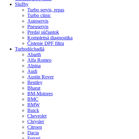
Služby
Turbo servis, repas
Turbo clinic
Autoservis
Pneuservis
Predaj súčiastok
Kompletná diagnostika
Čistenie DPF filtra
Turbodúchadlá
Abarth
Alfa Romeo
Alpina
Audi
Austin Rover
Bentley
Bharat
BM-Motores
BMC
BMW
Buick
Chevrolet
Chrysler
Citroen
Dacia
Ferrari