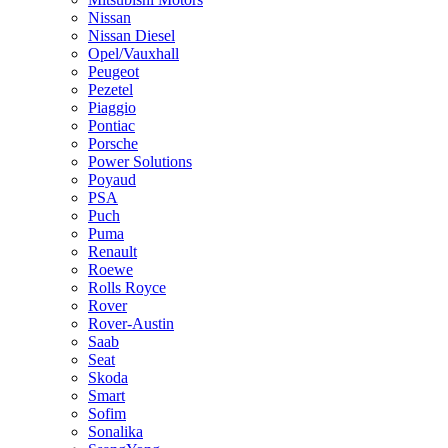
Nissan
Nissan Diesel
Opel/Vauxhall
Peugeot
Pezetel
Piaggio
Pontiac
Porsche
Power Solutions
Poyaud
PSA
Puch
Puma
Renault
Roewe
Rolls Royce
Rover
Rover-Austin
Saab
Seat
Skoda
Smart
Sofim
Sonalika