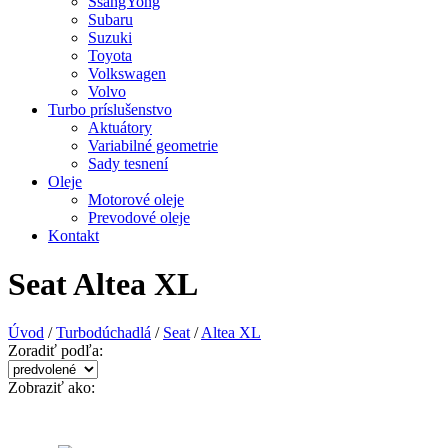
SsangYong
Subaru
Suzuki
Toyota
Volkswagen
Volvo
Turbo príslušenstvo
Aktuátory
Variabilné geometrie
Sady tesnení
Oleje
Motorové oleje
Prevodové oleje
Kontakt
Seat Altea XL
Úvod
/
Turbodúchadlá
/
Seat
/
Altea XL
Zoradiť podľa:
Zobraziť ako: