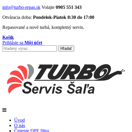
info@turbo-repas.sk
Volajte
0905 551 343
Otváracia doba:
Pondelok-Piatok 8:30 do 17:00
Repasované a nové turbá, kompletný servis.
Košík
Prihláste sa
Môj účet
Úvod
O nás
Čistenie DPF filtra