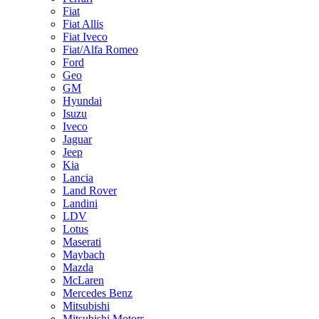
Fiat
Fiat Allis
Fiat Iveco
Fiat/Alfa Romeo
Ford
Geo
GM
Hyundai
Isuzu
Iveco
Jaguar
Jeep
Kia
Lancia
Land Rover
Landini
LDV
Lotus
Maserati
Maybach
Mazda
McLaren
Mercedes Benz
Mitsubishi
Mitsubishi Motors