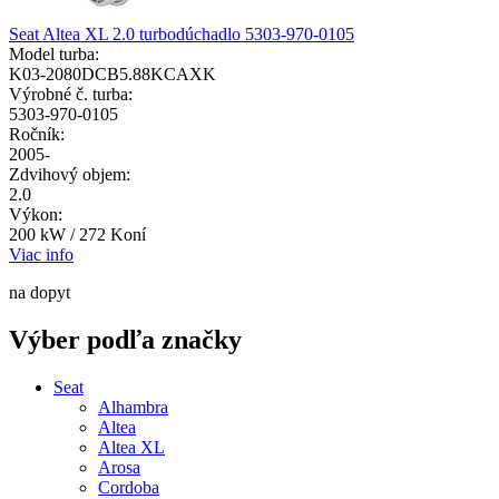
Seat Altea XL 2.0 turbodúchadlo 5303-970-0105
Model turba:
K03-2080DCB5.88KCAXK
Výrobné č. turba:
5303-970-0105
Ročník:
2005-
Zdvihový objem:
2.0
Výkon:
200 kW / 272 Koní
Viac info
na dopyt
Výber podľa značky
Seat
Alhambra
Altea
Altea XL
Arosa
Cordoba