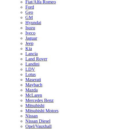
Fiat/Alfa Romeo
Ford
Geo
GM
Hyundai
Isuzu
Iveco
Jaguar
Jeep
Kia
Lancia
Land Rover
Landini
LDV
Lotus
Maserati
Maybach
Mazda
McLaren
Mercedes Benz
Mitsubishi
Mitsubishi Motors
Nissan
Nissan Diesel
Opel/Vauxhall