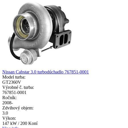
Nissan Cabstar 3.0 turbodúchadlo 767851-0001
Model turba:
GT2360V
Výrobné č. turba:
767851-0001
Ročník:
2008-
Zdvihový objem:
3.0
Výkon:
147 kW / 200 Koní