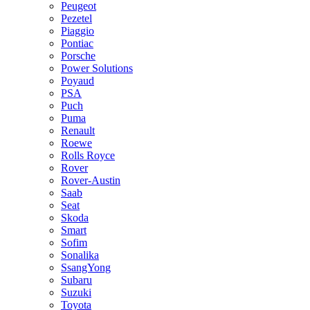
Peugeot
Pezetel
Piaggio
Pontiac
Porsche
Power Solutions
Poyaud
PSA
Puch
Puma
Renault
Roewe
Rolls Royce
Rover
Rover-Austin
Saab
Seat
Skoda
Smart
Sofim
Sonalika
SsangYong
Subaru
Suzuki
Toyota