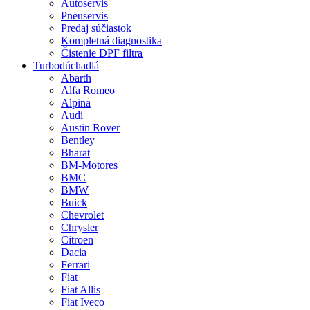
Autoservis
Pneuservis
Predaj súčiastok
Kompletná diagnostika
Čistenie DPF filtra
Turbodúchadlá
Abarth
Alfa Romeo
Alpina
Audi
Austin Rover
Bentley
Bharat
BM-Motores
BMC
BMW
Buick
Chevrolet
Chrysler
Citroen
Dacia
Ferrari
Fiat
Fiat Allis
Fiat Iveco