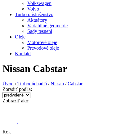
Volkswagen
Volvo
Turbo príslušenstvo
Aktuátory
Variabilné geometrie
Sady tesnení
Oleje
Motorové oleje
Prevodové oleje
Kontakt
Nissan Cabstar
Úvod
/
Turbodúchadlá
/
Nissan
/
Cabstar
Zoradiť podľa:
Zobraziť ako:
Rok