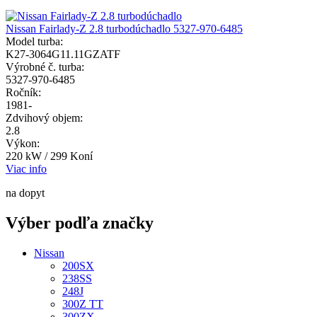
Nissan Fairlady-Z 2.8 turbodúchadlo 5327-970-6485
Model turba:
K27-3064G11.11GZATF
Výrobné č. turba:
5327-970-6485
Ročník:
1981-
Zdvihový objem:
2.8
Výkon:
220 kW / 299 Koní
Viac info
na dopyt
Výber podľa značky
Nissan
200SX
238SS
248J
300Z TT
300ZX