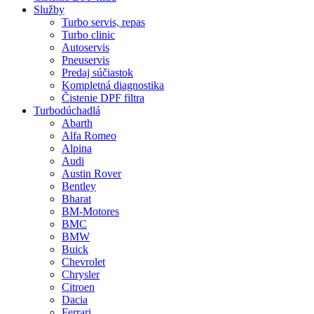
Služby
Turbo servis, repas
Turbo clinic
Autoservis
Pneuservis
Predaj súčiastok
Kompletná diagnostika
Čistenie DPF filtra
Turbodúchadlá
Abarth
Alfa Romeo
Alpina
Audi
Austin Rover
Bentley
Bharat
BM-Motores
BMC
BMW
Buick
Chevrolet
Chrysler
Citroen
Dacia
Ferrari