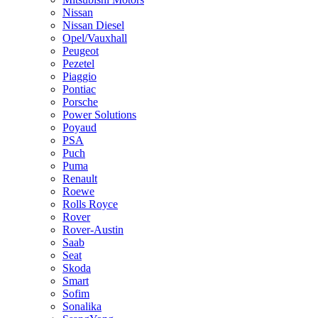
Nissan
Nissan Diesel
Opel/Vauxhall
Peugeot
Pezetel
Piaggio
Pontiac
Porsche
Power Solutions
Poyaud
PSA
Puch
Puma
Renault
Roewe
Rolls Royce
Rover
Rover-Austin
Saab
Seat
Skoda
Smart
Sofim
Sonalika