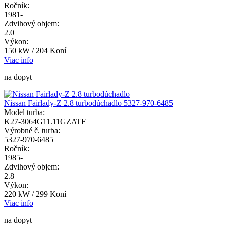
Ročník:
1981-
Zdvihový objem:
2.0
Výkon:
150 kW / 204 Koní
Viac info
na dopyt
Nissan Fairlady-Z 2.8 turbodúchadlo 5327-970-6485
Model turba:
K27-3064G11.11GZATF
Výrobné č. turba:
5327-970-6485
Ročník:
1985-
Zdvihový objem:
2.8
Výkon:
220 kW / 299 Koní
Viac info
na dopyt