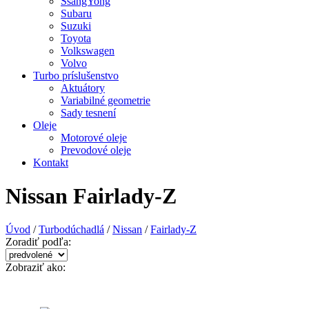
SsangYong
Subaru
Suzuki
Toyota
Volkswagen
Volvo
Turbo príslušenstvo
Aktuátory
Variabilné geometrie
Sady tesnení
Oleje
Motorové oleje
Prevodové oleje
Kontakt
Nissan Fairlady-Z
Úvod
/
Turbodúchadlá
/
Nissan
/
Fairlady-Z
Zoradiť podľa:
Zobraziť ako: