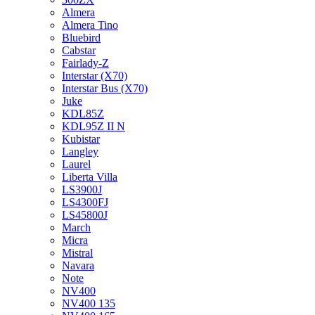
Almera
Almera Tino
Bluebird
Cabstar
Fairlady-Z
Interstar (X70)
Interstar Bus (X70)
Juke
KDL85Z
KDL95Z II N
Kubistar
Langley
Laurel
Liberta Villa
LS3900J
LS4300FJ
LS45800J
March
Micra
Mistral
Navara
Note
NV400
NV400 135