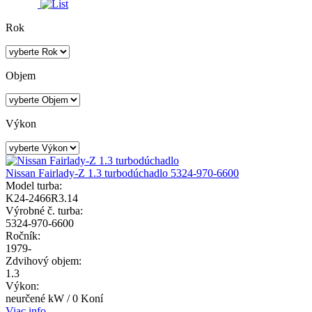
Rok
Objem
Výkon
Nissan Fairlady-Z 1.3 turbodúchadlo 5324-970-6600
Model turba:
K24-2466R3.14
Výrobné č. turba:
5324-970-6600
Ročník:
1979-
Zdvihový objem:
1.3
Výkon:
neurčené kW / 0 Koní
Viac info