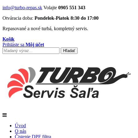
info@turbo-repas.sk
Volajte
0905 551 343
Otváracia doba:
Pondelok-Piatok 8:30 do 17:00
Repasované a nové turbá, kompletný servis.
Košík
Prihláste sa
Môj účet
Úvod
O nás
Čistenie DPF filtra