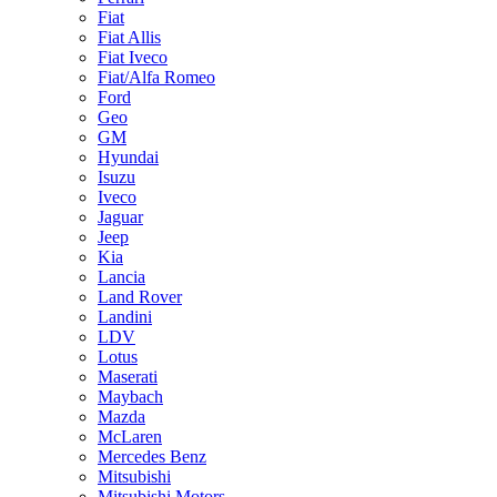
Fiat
Fiat Allis
Fiat Iveco
Fiat/Alfa Romeo
Ford
Geo
GM
Hyundai
Isuzu
Iveco
Jaguar
Jeep
Kia
Lancia
Land Rover
Landini
LDV
Lotus
Maserati
Maybach
Mazda
McLaren
Mercedes Benz
Mitsubishi
Mitsubishi Motors