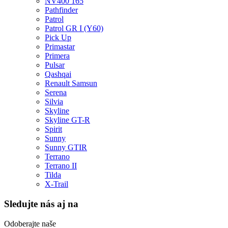
NV400 165
Pathfinder
Patrol
Patrol GR I (Y60)
Pick Up
Primastar
Primera
Pulsar
Qashqai
Renault Samsun
Serena
Silvia
Skyline
Skyline GT-R
Spirit
Sunny
Sunny GTIR
Terrano
Terrano II
Tilda
X-Trail
Sledujte nás aj na
Odoberajte naše