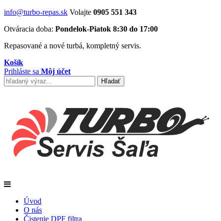
info@turbo-repas.sk
Volajte
0905 551 343
Otváracia doba:
Pondelok-Piatok 8:30 do 17:00
Repasované a nové turbá, kompletný servis.
Košík
Prihláste sa
Môj účet
Úvod
O nás
Čistenie DPF filtra