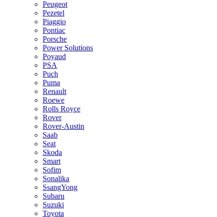
Peugeot
Pezetel
Piaggio
Pontiac
Porsche
Power Solutions
Poyaud
PSA
Puch
Puma
Renault
Roewe
Rolls Royce
Rover
Rover-Austin
Saab
Seat
Skoda
Smart
Sofim
Sonalika
SsangYong
Subaru
Suzuki
Toyota