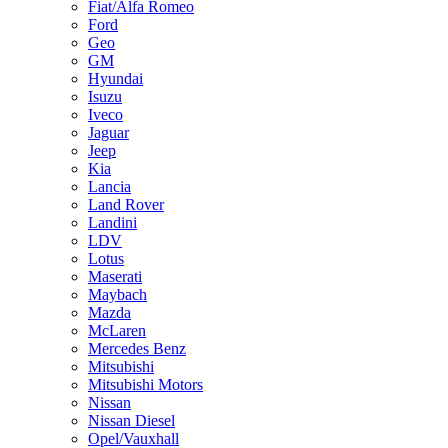
Fiat/Alfa Romeo
Ford
Geo
GM
Hyundai
Isuzu
Iveco
Jaguar
Jeep
Kia
Lancia
Land Rover
Landini
LDV
Lotus
Maserati
Maybach
Mazda
McLaren
Mercedes Benz
Mitsubishi
Mitsubishi Motors
Nissan
Nissan Diesel
Opel/Vauxhall