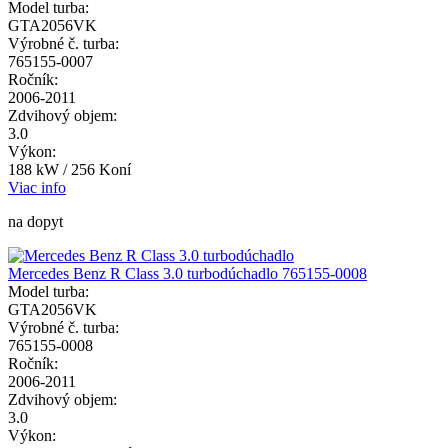
Model turba:
GTA2056VK
Výrobné č. turba:
765155-0007
Ročník:
2006-2011
Zdvihový objem:
3.0
Výkon:
188 kW / 256 Koní
Viac info
na dopyt
Mercedes Benz R Class 3.0 turbodúchadlo 765155-0008
Model turba:
GTA2056VK
Výrobné č. turba:
765155-0008
Ročník:
2006-2011
Zdvihový objem:
3.0
Výkon: