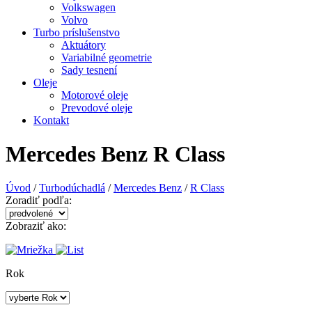
Volkswagen
Volvo
Turbo príslušenstvo
Aktuátory
Variabilné geometrie
Sady tesnení
Oleje
Motorové oleje
Prevodové oleje
Kontakt
Mercedes Benz R Class
Úvod
/
Turbodúchadlá
/
Mercedes Benz
/
R Class
Zoradiť podľa:
Zobraziť ako:
Rok