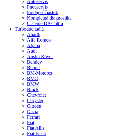
Autoservis
Pneuservis
Predaj súčiastok
Kompletná diagnostika
Čistenie DPF filtra
Turbodúchadlá
Abarth
Alfa Romeo
Alpina
Audi
Austin Rover
Bentley
Bharat
BM-Motores
BMC
BMW
Buick
Chevrolet
Chrysler
Citroen
Dacia
Ferrari
Fiat
Fiat Allis
Fiat Iveco