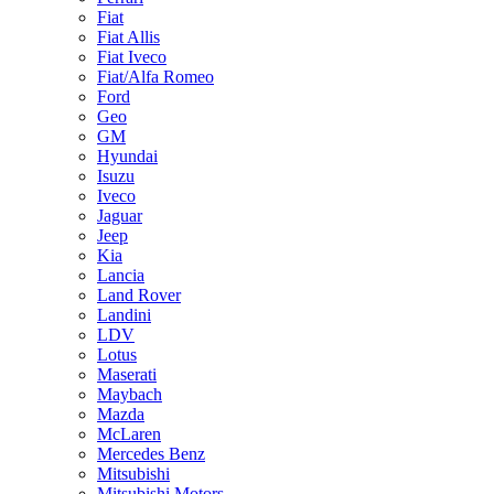
Fiat
Fiat Allis
Fiat Iveco
Fiat/Alfa Romeo
Ford
Geo
GM
Hyundai
Isuzu
Iveco
Jaguar
Jeep
Kia
Lancia
Land Rover
Landini
LDV
Lotus
Maserati
Maybach
Mazda
McLaren
Mercedes Benz
Mitsubishi
Mitsubishi Motors