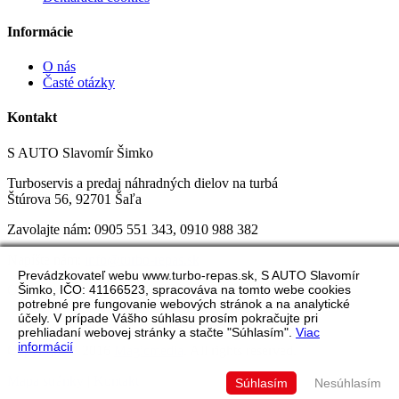
Informácie
O nás
Časté otázky
Kontakt
S AUTO Slavomír Šimko
Turboservis a predaj náhradných dielov na turbá
Štúrova 56, 92701 Šaľa
Zavolajte nám:
0905 551 343, 0
910 988 382
Napíšte nám:
info@turbo-repas.sk
Prevádzkovateľ webu www.turbo-repas.sk, S AUTO Slavomír
Otváracie hodiny:
Pondelok-Piatok 8:30 do 17:00
Šimko, IČO: 41166523, spracováva na tomto webe cookies
potrebné pre fungovanie webových stránok a na analytické
účely. V prípade Vášho súhlasu prosím pokračujte pri
prehliadaní webovej stránky a stačte "Súhlasím".
Viac
informácií
Copyright © 2016
Magicmedia
. All rights reserved.
Mapa stránky
|
Kontakt
Súhlasím
Nesúhlasím