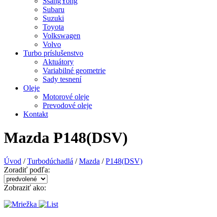
SsangYong
Subaru
Suzuki
Toyota
Volkswagen
Volvo
Turbo príslušenstvo
Aktuátory
Variabilné geometrie
Sady tesnení
Oleje
Motorové oleje
Prevodové oleje
Kontakt
Mazda P148(DSV)
Úvod
/
Turbodúchadlá
/
Mazda
/
P148(DSV)
Zoradiť podľa:
Zobraziť ako: