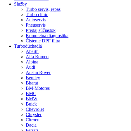
Služby
Turbo servis, repas
Turbo clinic
Autoservis
Pneuservis
Predaj súčiastok
Kompletná diagnostika
Čistenie DPF filtra
Turbodúchadlá
Abarth
Alfa Romeo
Alpina
Audi
Austin Rover
Bentley
Bharat
BM-Motores
BMC
BMW
Buick
Chevrolet
Chrysler
Citroen
Dacia
Ferrari