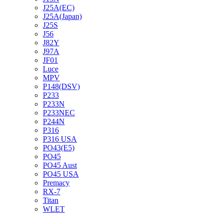
J25A(EC)
J25A(Japan)
J25S
J56
J82Y
J97A
JF01
Luce
MPV
P148(DSV)
P233
P233N
P233NEC
P244N
P316
P316 USA
PO43(E5)
PO45
PO45 Aust
PO45 USA
Premacy
RX-7
Titan
WLET