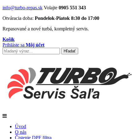
info@turbo-repas.sk
Volajte
0905 551 343
Otváracia doba:
Pondelok-Piatok 8:30 do 17:00
Repasované a nové turbá, kompletný servis.
Košík
Prihláste sa
Môj účet
Úvod
O nás
Čistenie DPF filtra