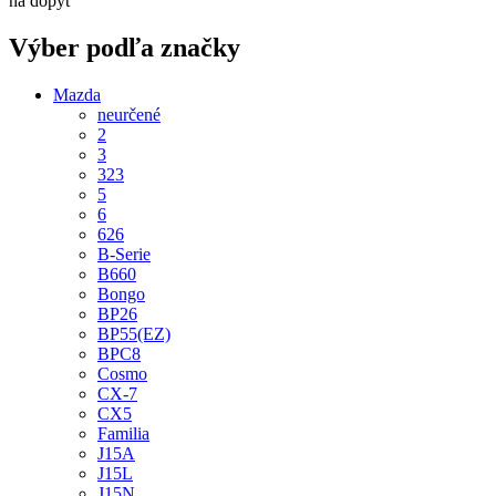
na dopyt
Výber podľa značky
Mazda
neurčené
2
3
323
5
6
626
B-Serie
B660
Bongo
BP26
BP55(EZ)
BPC8
Cosmo
CX-7
CX5
Familia
J15A
J15L
J15N