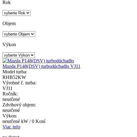
Rok
Objem
Výkon
Mazda P148(DSV) turbodúchadlo VJ11
Model turba:
RHB52KW
Výrobné č. turba:
VJ11
Ročník:
neurčené
Zdvihový objem:
neurčené
Výkon:
neurčené kW / 0 Koní
Viac info