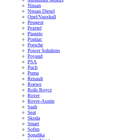
Nissan
Nissan Diesel
Opel/Vauxhall
Peugeot
Pezetel
Piaggio
Pontiac
Porsche
Power Solutions
Poyaud
PSA
Puch
Puma
Renault
Roewe
Rolls Royce
Rover
Rover-Austin
Saab
Seat
Skoda
Smart
Sofim
Sonalika