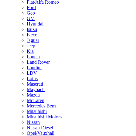
Fiat/Alfa Romeo
Ford
Geo
GM
Hyundai
Isuzu
Iveco
Jaguar
Jeep
Kia
Lancia
Land Rover
Landini
LDV
Lotus
Maserati
Maybach
Mazda
McLaren
Mercedes Benz
Mitsubishi
Mitsubishi Motors
Nissan
Nissan Diesel
Opel/Vauxhall