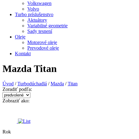
Volkswagen
Volvo
Turbo príslušenstvo
Aktuátory
Variabilné geometrie
Sady tesnení
Oleje
Motorové oleje
Prevodové oleje
Kontakt
Mazda Titan
Úvod
/
Turbodúchadlá
/
Mazda
/
Titan
Zoradiť podľa:
Zobraziť ako:
Rok