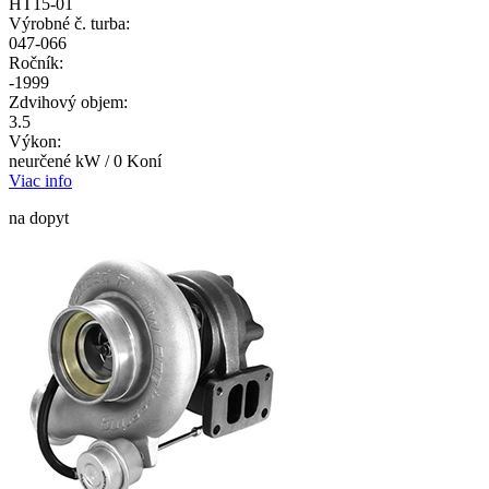
HT15-01
Výrobné č. turba:
047-066
Ročník:
-1999
Zdvihový objem:
3.5
Výkon:
neurčené kW / 0 Koní
Viac info
na dopyt