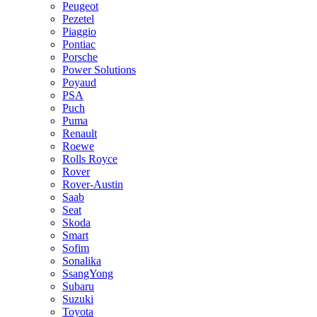
Peugeot
Pezetel
Piaggio
Pontiac
Porsche
Power Solutions
Poyaud
PSA
Puch
Puma
Renault
Roewe
Rolls Royce
Rover
Rover-Austin
Saab
Seat
Skoda
Smart
Sofim
Sonalika
SsangYong
Subaru
Suzuki
Toyota