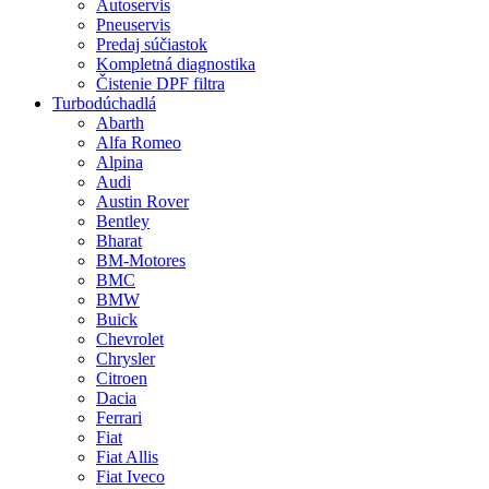
Autoservis
Pneuservis
Predaj súčiastok
Kompletná diagnostika
Čistenie DPF filtra
Turbodúchadlá
Abarth
Alfa Romeo
Alpina
Audi
Austin Rover
Bentley
Bharat
BM-Motores
BMC
BMW
Buick
Chevrolet
Chrysler
Citroen
Dacia
Ferrari
Fiat
Fiat Allis
Fiat Iveco