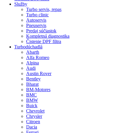
Služby
Turbo servis, repas
Turbo clinic
Autoservis
Pneuservis
Predaj súčiastok
Kompletná diagnostika
Čistenie DPF filtra
Turbodúchadlá
Abarth
Alfa Romeo
Alpina
Audi
Austin Rover
Bentley
Bharat
BM-Motores
BMC
BMW
Buick
Chevrolet
Chrysler
Citroen
Dacia
Ferrari