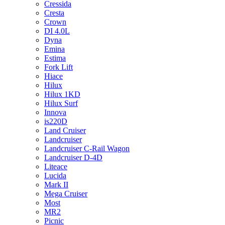
Cressida
Cresta
Crown
DI 4.0L
Dyna
Emina
Estima
Fork Lift
Hiace
Hilux
Hilux 1KD
Hilux Surf
Innova
is220D
Land Cruiser
Landcruiser
Landcruiser C-Rail Wagon
Landcruiser D-4D
Liteace
Lucida
Mark II
Mega Cruiser
Most
MR2
Picnic