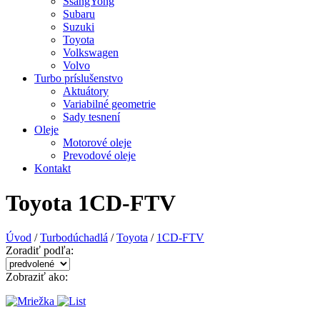
SsangYong
Subaru
Suzuki
Toyota
Volkswagen
Volvo
Turbo príslušenstvo
Aktuátory
Variabilné geometrie
Sady tesnení
Oleje
Motorové oleje
Prevodové oleje
Kontakt
Toyota 1CD-FTV
Úvod
/
Turbodúchadlá
/
Toyota
/
1CD-FTV
Zoradiť podľa:
Zobraziť ako: