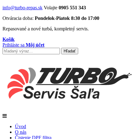
info@turbo-repas.sk
Volajte
0905 551 343
Otváracia doba:
Pondelok-Piatok 8:30 do 17:00
Repasované a nové turbá, kompletný servis.
Košík
Prihláste sa
Môj účet
Úvod
O nás
Čistenie DPF filtra