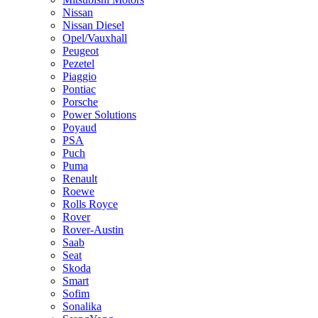
Nissan
Nissan Diesel
Opel/Vauxhall
Peugeot
Pezetel
Piaggio
Pontiac
Porsche
Power Solutions
Poyaud
PSA
Puch
Puma
Renault
Roewe
Rolls Royce
Rover
Rover-Austin
Saab
Seat
Skoda
Smart
Sofim
Sonalika