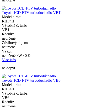
na dopyt
Toyota 1CD-FTV turbodúchadlo VB11
Model turba:
RHF4H
Výrobné č. turba:
VB11
Ročník:
neurčené
Zdvihový objem:
neurčené
Výkon:
neurčené kW / 0 Koní
Viac info
na dopyt
Toyota 1CD-FTV turbodúchadlo VB6
Model turba:
RHF4H
Výrobné č. turba:
VB6
Ročník:
neurčené