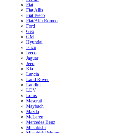
Fiat
Fiat Allis
Fiat Iveco
Fiat/Alfa Romeo
Ford
Geo
GM
Hyundai
Isuzu
Iveco
Jaguar
Jeep
Kia
Lancia
Land Rover
Landini
LDV
Lotus
Maserati
Maybach
Mazda
McLaren
Mercedes Benz
Mitsubishi
Mitsubishi Motors