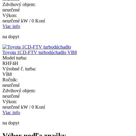
Zdvihový objem:
neurčené
Výkon:
neurčené kW / 0 Koní
Viac info
na dopyt
Toyota 1CD-FTV turbodúchadlo VB8
Model turba:
RHF4H
Výrobné č. turba:
VB8
Ročník:
neurčené
Zdvihový objem:
neurčené
Výkon:
neurčené kW / 0 Koní
Viac info
na dopyt
Výber podľa značky