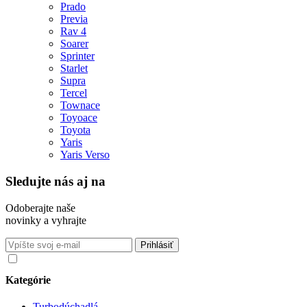
Prado
Previa
Rav 4
Soarer
Sprinter
Starlet
Supra
Tercel
Townace
Toyoace
Toyota
Yaris
Yaris Verso
Sledujte nás aj na
Odoberajte naše
novinky a vyhrajte
Súhlasím so spracovaním osobných údajov v súlade s nariadením
GDPR o ochrane osobných údajov
Kategórie
Turbodúchadlá