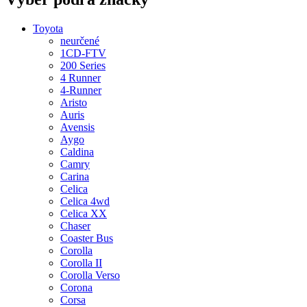
Toyota
neurčené
1CD-FTV
200 Series
4 Runner
4-Runner
Aristo
Auris
Avensis
Aygo
Caldina
Camry
Carina
Celica
Celica 4wd
Celica XX
Chaser
Coaster Bus
Corolla
Corolla II
Corolla Verso
Corona
Corsa