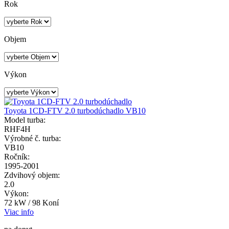
Rok
Objem
Výkon
Toyota 1CD-FTV 2.0 turbodúchadlo VB10
Model turba:
RHF4H
Výrobné č. turba:
VB10
Ročník:
1995-2001
Zdvihový objem:
2.0
Výkon:
72 kW / 98 Koní
Viac info