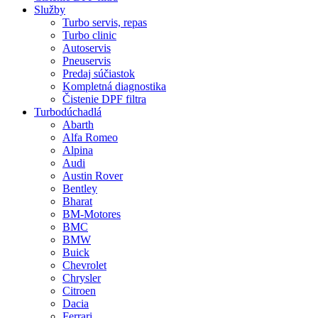
Služby
Turbo servis, repas
Turbo clinic
Autoservis
Pneuservis
Predaj súčiastok
Kompletná diagnostika
Čistenie DPF filtra
Turbodúchadlá
Abarth
Alfa Romeo
Alpina
Audi
Austin Rover
Bentley
Bharat
BM-Motores
BMC
BMW
Buick
Chevrolet
Chrysler
Citroen
Dacia
Ferrari