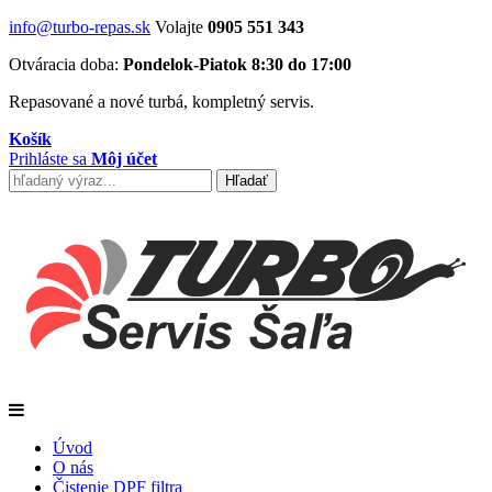
info@turbo-repas.sk
Volajte
0905 551 343
Otváracia doba:
Pondelok-Piatok 8:30 do 17:00
Repasované a nové turbá, kompletný servis.
Košík
Prihláste sa
Môj účet
Úvod
O nás
Čistenie DPF filtra