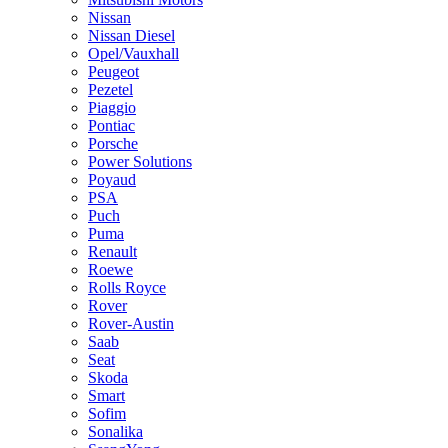
Nissan
Nissan Diesel
Opel/Vauxhall
Peugeot
Pezetel
Piaggio
Pontiac
Porsche
Power Solutions
Poyaud
PSA
Puch
Puma
Renault
Roewe
Rolls Royce
Rover
Rover-Austin
Saab
Seat
Skoda
Smart
Sofim
Sonalika