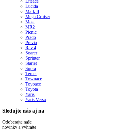
Liteace
Lucida
Mark II
Mega Cruiser
Most
MR2
Picnic
Prado
Previa
Rav 4
Soarer
Sprinter
Starlet
Supra
Tercel
Townace
Toyoace
Toyota
Yaris
Yaris Verso
Sledujte nás aj na
Odoberajte naše
novinky a vyhrajte