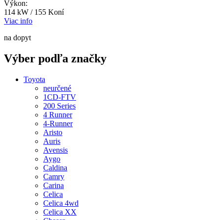
Výkon:
114 kW / 155 Koní
Viac info
na dopyt
Výber podľa značky
Toyota
neurčené
1CD-FTV
200 Series
4 Runner
4-Runner
Aristo
Auris
Avensis
Aygo
Caldina
Camry
Carina
Celica
Celica 4wd
Celica XX