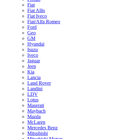
Fiat
Fiat Allis
Fiat Iveco
Fiat/Alfa Romeo
Ford
Geo
GM
Hyundai
Isuzu
Iveco
Jaguar
Jeep
Kia
Lancia
Land Rover
Landini
LDV
Lotus
Maserati
Maybach
Mazda
McLaren
Mercedes Benz
Mitsubishi
Mitsubishi Motors