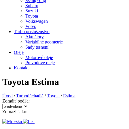
SsangYong
Subaru
Suzuki
Toyota
Volkswagen
Volvo
Turbo príslušenstvo
Aktuátory
Variabilné geometrie
Sady tesnení
Oleje
Motorové oleje
Prevodové oleje
Kontakt
Toyota Estima
Úvod
/
Turbodúchadlá
/
Toyota
/
Estima
Zoradiť podľa:
Zobraziť ako: