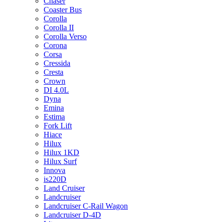
Chaser
Coaster Bus
Corolla
Corolla II
Corolla Verso
Corona
Corsa
Cressida
Cresta
Crown
DI 4.0L
Dyna
Emina
Estima
Fork Lift
Hiace
Hilux
Hilux 1KD
Hilux Surf
Innova
is220D
Land Cruiser
Landcruiser
Landcruiser C-Rail Wagon
Landcruiser D-4D