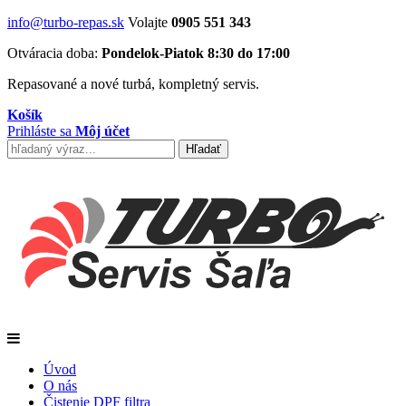
info@turbo-repas.sk
Volajte
0905 551 343
Otváracia doba:
Pondelok-Piatok 8:30 do 17:00
Repasované a nové turbá, kompletný servis.
Košík
Prihláste sa
Môj účet
Úvod
O nás
Čistenie DPF filtra