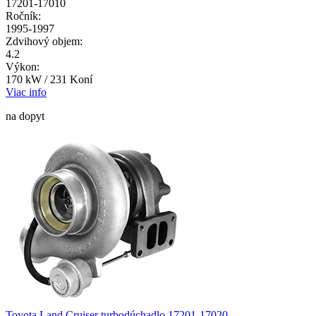
17201-17010
Ročník:
1995-1997
Zdvihový objem:
4.2
Výkon:
170 kW / 231 Koní
Viac info
na dopyt
Toyota Land Cruiser turbodúchadlo 17201-17020