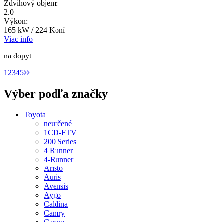
Zdvihový objem:
2.0
Výkon:
165 kW / 224 Koní
Viac info
na dopyt
1
2
3
4
5
Výber podľa značky
Toyota
neurčené
1CD-FTV
200 Series
4 Runner
4-Runner
Aristo
Auris
Avensis
Aygo
Caldina
Camry
Carina