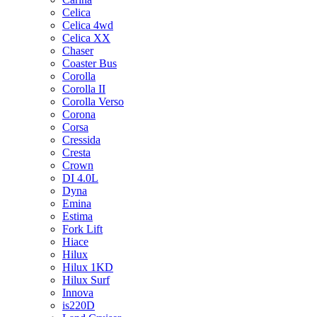
Celica
Celica 4wd
Celica XX
Chaser
Coaster Bus
Corolla
Corolla II
Corolla Verso
Corona
Corsa
Cressida
Cresta
Crown
DI 4.0L
Dyna
Emina
Estima
Fork Lift
Hiace
Hilux
Hilux 1KD
Hilux Surf
Innova
is220D