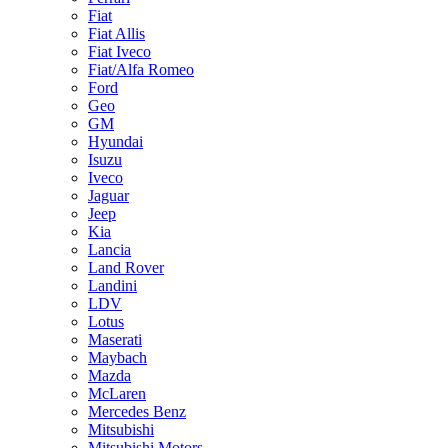
Fiat
Fiat Allis
Fiat Iveco
Fiat/Alfa Romeo
Ford
Geo
GM
Hyundai
Isuzu
Iveco
Jaguar
Jeep
Kia
Lancia
Land Rover
Landini
LDV
Lotus
Maserati
Maybach
Mazda
McLaren
Mercedes Benz
Mitsubishi
Mitsubishi Motors