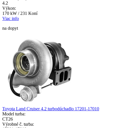
4.2
Výkon:
170 kW / 231 Koní
Viac info
na dopyt
Toyota Land Cruiser 4.2 turbodúchadlo 17201-17010
Model turba:
CT26
Výrobné č. turba: