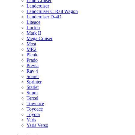
Land Cruiser
Landcruiser
Landcruiser C-Rail Wagon
Landcruiser D-4D
Liteace
Lucida
Mark II
Mega Cruiser
Most
MR2
Picnic
Prado
Previa
Rav 4
Soarer
Sprinter
Starlet
Supra
Tercel
Townace
Toyoace
Toyota
Yaris
Yaris Verso