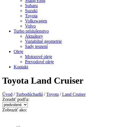
SsangYong
Subaru
Suzuki
Toyota
Volkswagen
Volvo
Turbo príslušenstvo
Aktuátory
Variabilné geometrie
Sady tesnení
Oleje
Motorové oleje
Prevodové oleje
Kontakt
Toyota Land Cruiser
Úvod
/
Turbodúchadlá
/
Toyota
/
Land Cruiser
Zoradiť podľa:
Zobraziť ako: