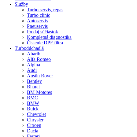
Služby
Turbo servis, repas
Turbo clinic
Autoservis
Pneuservis
Predaj súčiastok
Kompletná diagnostika
Čistenie DPF filtra
Turbodúchadlá
Abarth
Alfa Romeo
Alpina
Audi
Austin Rover
Bentley
Bharat
BM-Motores
BMC
BMW
Buick
Chevrolet
Chrysler
Citroen
Dacia
Ferrari