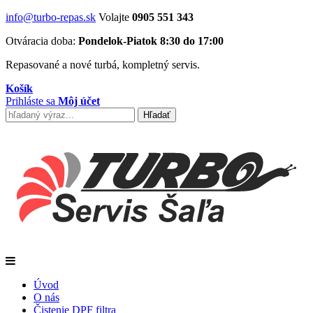
info@turbo-repas.sk
Volajte
0905 551 343
Otváracia doba:
Pondelok-Piatok 8:30 do 17:00
Repasované a nové turbá, kompletný servis.
Košík
Prihláste sa
Môj účet
Úvod
O nás
Čistenie DPF filtra