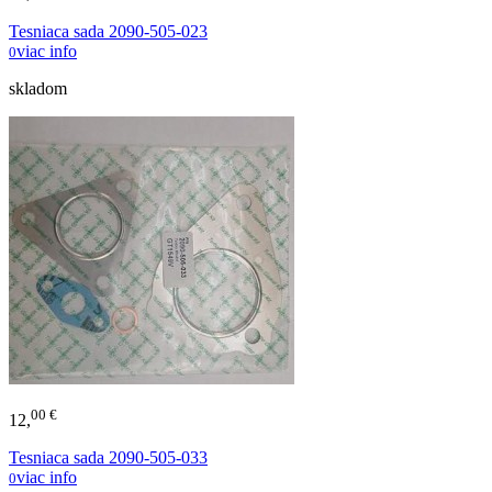
Tesniaca sada 2090-505-023
viac info
0
skladom
00 €
12,
Tesniaca sada 2090-505-033
viac info
0