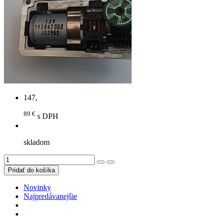
147,
89 €
s DPH
skladom
Novinky
Najpredávanejšie