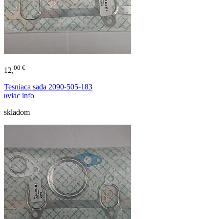
00 €
12,
Tesniaca sada 2090-505-183
viac info
0
skladom