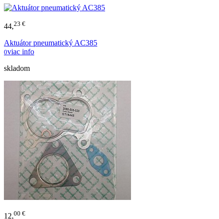
23 €
44,
Aktuátor pneumatický AC385
viac info
0
skladom
00 €
12,