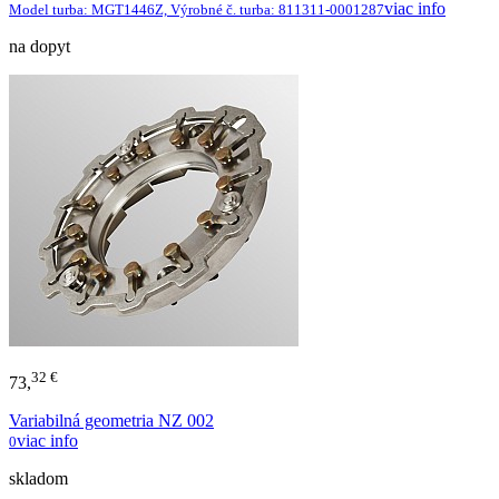
viac info
Model turba: MGT1446Z, Výrobné č. turba: 811311-0001287
na dopyt
32 €
73,
Variabilná geometria NZ 002
viac info
0
skladom