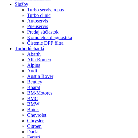
Služby
Turbo servis, repas
Turbo clinic
Autoservis
Pneuservis
Predaj súčiastok
Kompletná diagnostika
Čistenie DPF filtra
Turbodúchadlá
Abarth
Alfa Romeo
Alpina
Audi
Austin Rover
Bentley
Bharat
BM-Motores
BMC
BMW
Buick
Chevrolet
Chrysler
Citroen
Dacia
Ferrari