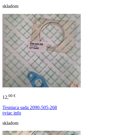
skladom
00 €
12,
Tesniaca sada 2090-505-268
viac info
0
skladom