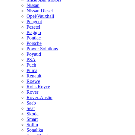
Nissan
Nissan Diesel
Opel/Vauxhall
Peugeot
Pezetel
Piaggio
Pontiac
Porsche
Power Solutions
Poyaud
PSA
Puch
Puma
Renault
Roewe
Rolls Royce
Rover
Rover-Austin
Saab
Seat
Skoda
Smart
Sofim
Sonalika