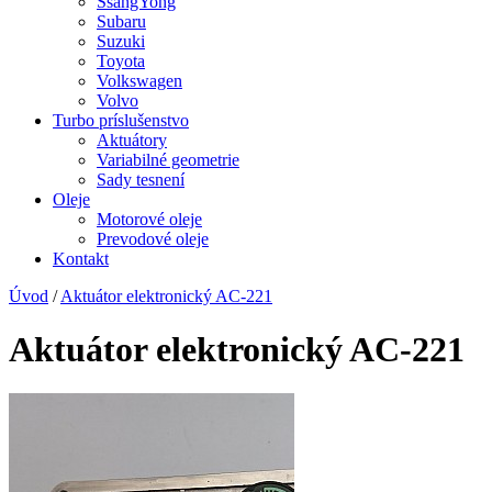
SsangYong
Subaru
Suzuki
Toyota
Volkswagen
Volvo
Turbo príslušenstvo
Aktuátory
Variabilné geometrie
Sady tesnení
Oleje
Motorové oleje
Prevodové oleje
Kontakt
Úvod
/
Aktuátor elektronický AC-221
Aktuátor elektronický AC-221