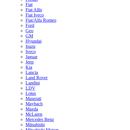
Fiat
Fiat Allis
Fiat Iveco
Fiat/Alfa Romeo
Ford
Geo
GM
Hyundai
Isuzu
Iveco
Jaguar
Jeep
Kia
Lancia
Land Rover
Landini
LDV
Lotus
Maserati
Maybach
Mazda
McLaren
Mercedes Benz
Mitsubishi
Mitsubishi Motors