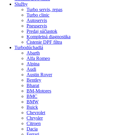
Služby
Turbo servis, repas
Turbo clinic
Autoservis
Pneuservis
Predaj súčiastok
Kompletná diagnostika
Čistenie DPF filtra
Turbodúchadlá
Abarth
Alfa Romeo
Alpina
Audi
Austin Rover
Bentley
Bharat
BM-Motores
BMC
BMW
Buick
Chevrolet
Chrysler
Citroen
Dacia
Ferrari