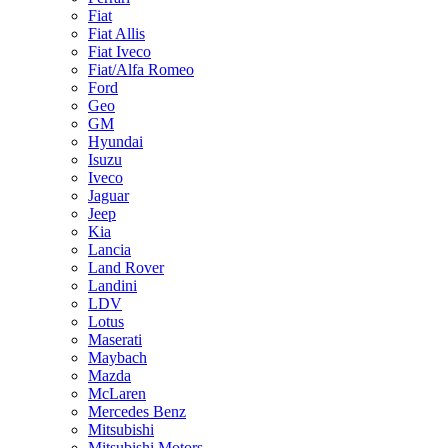
Fiat
Fiat Allis
Fiat Iveco
Fiat/Alfa Romeo
Ford
Geo
GM
Hyundai
Isuzu
Iveco
Jaguar
Jeep
Kia
Lancia
Land Rover
Landini
LDV
Lotus
Maserati
Maybach
Mazda
McLaren
Mercedes Benz
Mitsubishi
Mitsubishi Motors