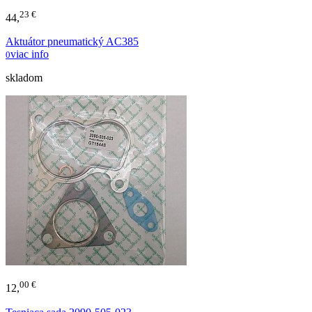
23 €
44,
Aktuátor pneumatický AC385
viac info
0
skladom
00 €
12,