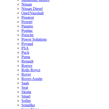
Nissan
Nissan Diesel
Opel/Vauxhall
Peugeot
Pezetel
Piaggio
Pontiac
Porsche
Power Solutions
Poyaud
PSA
Puch
Puma
Renault
Roewe
Rolls Royce
Rover
Rover-Austin
Saab
Seat
Skoda
Smart
Sofim
Sonalika