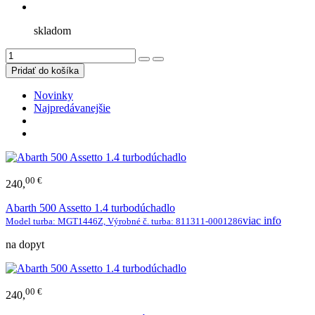
skladom
Novinky
Najpredávanejšie
00 €
240,
Abarth 500 Assetto 1.4 turbodúchadlo
viac info
Model turba: MGT1446Z, Výrobné č. turba: 811311-0001286
na dopyt
00 €
240,