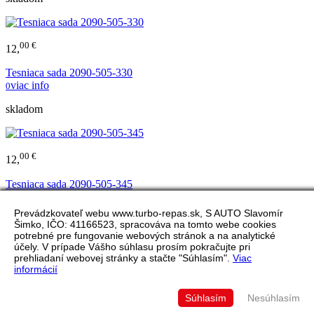
00 €
12,
Tesniaca sada 2090-505-330
viac info
0
skladom
00 €
12,
Tesniaca sada 2090-505-345
viac info
0
Prevádzkovateľ webu www.turbo-repas.sk, S AUTO Slavomír
skladom
Šimko, IČO: 41166523, spracováva na tomto webe cookies
potrebné pre fungovanie webových stránok a na analytické
účely. V prípade Vášho súhlasu prosím pokračujte pri
prehliadaní webovej stránky a stačte "Súhlasím".
Viac
00 €
informácií
12,
Tesniaca sada 2090-505-346
Súhlasím
Nesúhlasím
viac info
0