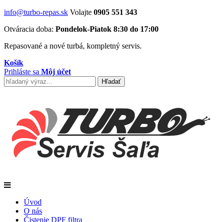
info@turbo-repas.sk
Volajte
0905 551 343
Otváracia doba:
Pondelok-Piatok 8:30 do 17:00
Repasované a nové turbá, kompletný servis.
Košík
Prihláste sa
Môj účet
Úvod
O nás
Čistenie DPF filtra