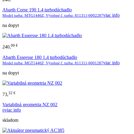
Abarth Corse 190 1.4 turbodúchadlo
viac info
Model turba: MTG1446Z, Výrobné č. turba: 811311-0002287
na dopyt
00 €
240,
Abarth Esseesse 180 1.4 turbodúchadlo
viac info
Model turba: MGT1446Z, Výrobné č. turba: 811311-0001287
na dopyt
32 €
73,
Variabilná geometria NZ 002
viac info
0
skladom