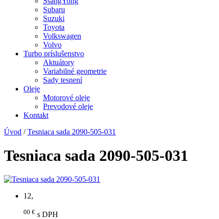
SsangYong
Subaru
Suzuki
Toyota
Volkswagen
Volvo
Turbo príslušenstvo
Aktuátory
Variabilné geometrie
Sady tesnení
Oleje
Motorové oleje
Prevodové oleje
Kontakt
Úvod
/
Tesniaca sada 2090-505-031
Tesniaca sada 2090-505-031
12,
00 €
s DPH