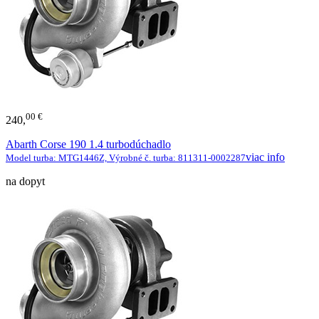
00 €
240,
Abarth Corse 190 1.4 turbodúchadlo
viac info
Model turba: MTG1446Z, Výrobné č. turba: 811311-0002287
na dopyt