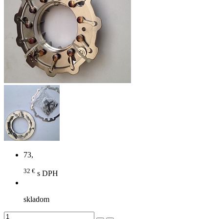
73,
32 €
s DPH
skladom