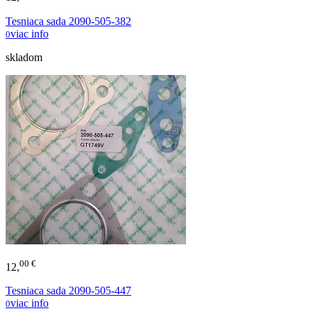
Tesniaca sada 2090-505-382
viac info
0
skladom
00 €
12,
Tesniaca sada 2090-505-447
viac info
0