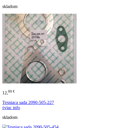
skladom
00 €
12,
Tesniaca sada 2090-505-227
viac info
0
skladom