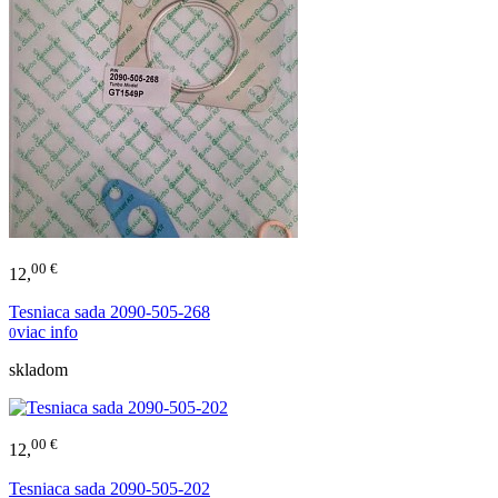
00 €
12,
Tesniaca sada 2090-505-268
viac info
0
skladom
00 €
12,
Tesniaca sada 2090-505-202