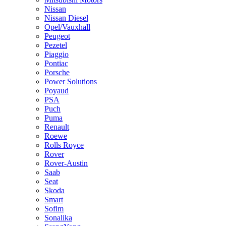
Nissan
Nissan Diesel
Opel/Vauxhall
Peugeot
Pezetel
Piaggio
Pontiac
Porsche
Power Solutions
Poyaud
PSA
Puch
Puma
Renault
Roewe
Rolls Royce
Rover
Rover-Austin
Saab
Seat
Skoda
Smart
Sofim
Sonalika