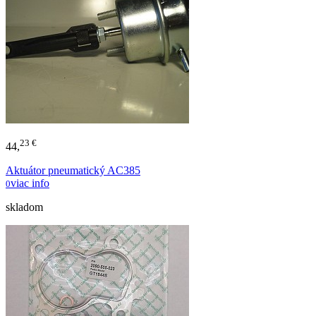
23 €
44,
Aktuátor pneumatický AC385
viac info
0
skladom