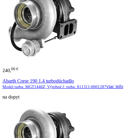
00 €
240,
Abarth Corse 190 1.4 turbodúchadlo
viac info
Model turba: MGT1446Z, Výrobné č. turba: 811311-0001287
na dopyt