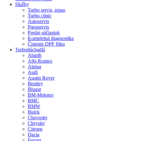
Služby
Turbo servis, repas
Turbo clinic
Autoservis
Pneuservis
Predaj súčiastok
Kompletná diagnostika
Čistenie DPF filtra
Turbodúchadlá
Abarth
Alfa Romeo
Alpina
Audi
Austin Rover
Bentley
Bharat
BM-Motores
BMC
BMW
Buick
Chevrolet
Chrysler
Citroen
Dacia
Ferrari