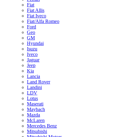
Fiat
Fiat Allis
Fiat Iveco
Fiat/Alfa Romeo
Ford
Geo
GM
Hyundai
Isuzu
Iveco
Jaguar
Jeep
Kia
Lancia
Land Rover
Landini
LDV
Lotus
Maserati
Maybach
Mazda
McLaren
Mercedes Benz
Mitsubishi
Mitsubishi Motors