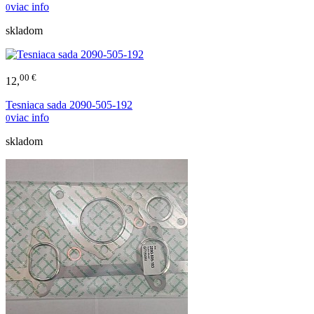
viac info
0
skladom
00 €
12,
Tesniaca sada 2090-505-192
viac info
0
skladom