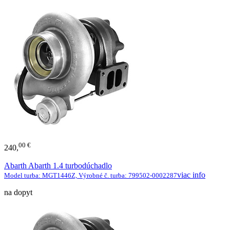
00 €
240,
Abarth Abarth 1.4 turbodúchadlo
viac info
Model turba: MGT1446Z, Výrobné č. turba: 799502-0002287
na dopyt