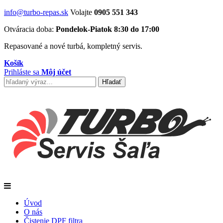
info@turbo-repas.sk
Volajte
0905 551 343
Otváracia doba:
Pondelok-Piatok 8:30 do 17:00
Repasované a nové turbá, kompletný servis.
Košík
Prihláste sa
Môj účet
Úvod
O nás
Čistenie DPF filtra