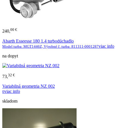
00 €
240,
Abarth Esseesse 180 1.4 turbodúchadlo
viac info
Model turba: MGT1446Z, Výrobné č. turba: 811311-0001287
na dopyt
32 €
73,
Variabilná geometria NZ 002
viac info
0
skladom