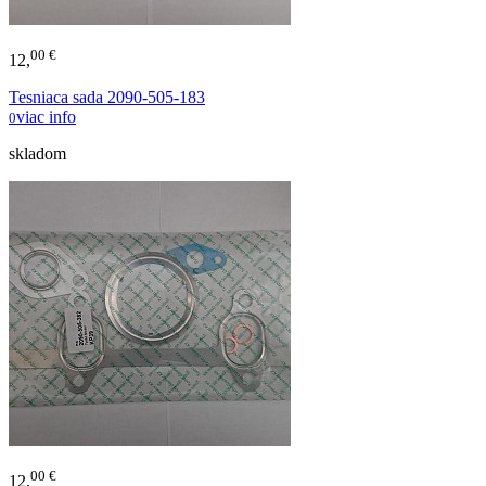
00 €
12,
Tesniaca sada 2090-505-183
viac info
0
skladom
00 €
12,