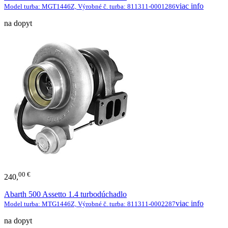
viac info
Model turba: MGT1446Z, Výrobné č. turba: 811311-0001286
na dopyt
00 €
240,
Abarth 500 Assetto 1.4 turbodúchadlo
viac info
Model turba: MTG1446Z, Výrobné č. turba: 811311-0002287
na dopyt