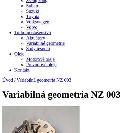
SsangYong
Subaru
Suzuki
Toyota
Volkswagen
Volvo
Turbo príslušenstvo
Aktuátory
Variabilné geometrie
Sady tesnení
Oleje
Motorové oleje
Prevodové oleje
Kontakt
Úvod
/
Variabilná geometria NZ 003
Variabilná geometria NZ 003