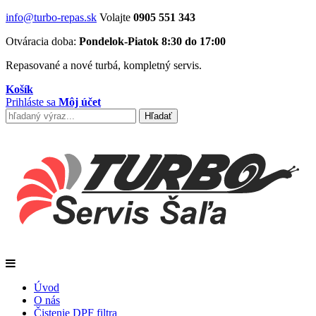
info@turbo-repas.sk
Volajte
0905 551 343
Otváracia doba:
Pondelok-Piatok 8:30 do 17:00
Repasované a nové turbá, kompletný servis.
Košík
Prihláste sa
Môj účet
Úvod
O nás
Čistenie DPF filtra