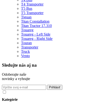
T4 Transporter
T5 Bus
T5 Transporter
Tiguan
Titan Constallation
Titan Tractor 17.310
Touareg
Touareg - Left Side
Touareg - Right Side
Touran
Transporter
Truck
Vento
Sledujte nás aj na
Odoberajte naše
novinky a vyhrajte
Súhlasím so spracovaním osobných údajov v súlade s nariadením
GDPR o ochrane osobných údajov
Kategórie