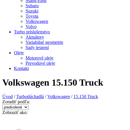
SsangYong
Subaru
Suzuki
Toyota
Volkswagen
Volvo
Turbo príslušenstvo
Aktuátory
Variabilné geometrie
Sady tesnení
Oleje
Motorové oleje
Prevodové oleje
Kontakt
Volkswagen 15.150 Truck
Úvod
/
Turbodúchadlá
/
Volkswagen
/
15.150 Truck
Zoradiť podľa:
Zobraziť ako: