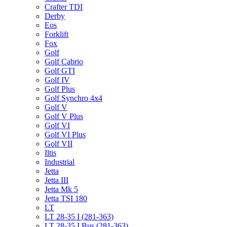
Crafter TDI
Derby
Eos
Forklift
Fox
Golf
Golf Cabrio
Golf GTI
Golf IV
Golf Plus
Golf Synchro 4x4
Golf V
Golf V Plus
Golf VI
Golf VI Plus
Golf VII
Iltis
Industrial
Jetta
Jetta III
Jetta Mk 5
Jetta TSI 180
LT
LT 28-35 I (281-363)
LT 28-35 I Bus (281-363)