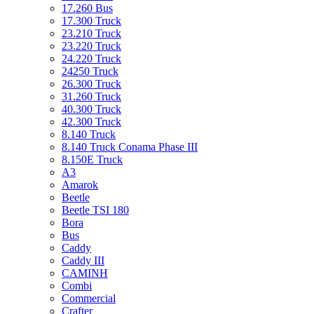
17.260 Bus
17.300 Truck
23.210 Truck
23.220 Truck
24.220 Truck
24250 Truck
26.300 Truck
31.260 Truck
40.300 Truck
42.300 Truck
8.140 Truck
8.140 Truck Conama Phase III
8.150E Truck
A3
Amarok
Beetle
Beetle TSI 180
Bora
Bus
Caddy
Caddy III
CAMINH
Combi
Commercial
Crafter