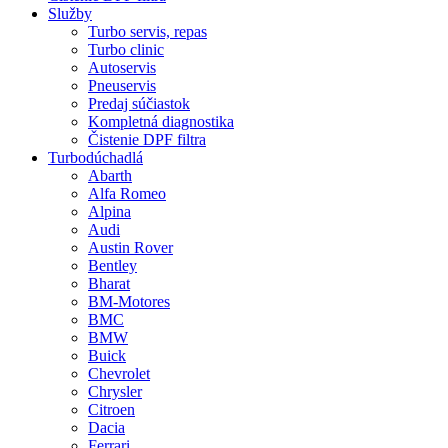
Služby
Turbo servis, repas
Turbo clinic
Autoservis
Pneuservis
Predaj súčiastok
Kompletná diagnostika
Čistenie DPF filtra
Turbodúchadlá
Abarth
Alfa Romeo
Alpina
Audi
Austin Rover
Bentley
Bharat
BM-Motores
BMC
BMW
Buick
Chevrolet
Chrysler
Citroen
Dacia
Ferrari