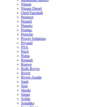
Nissan
Nissan Diesel
Opel/Vauxhall
Peugeot
Pezetel
Piaggio
Pontiac
Porsche
Power Solutions
Poyaud
PSA
Puch
Puma
Renault
Roewe
Rolls Royce
Rover
Rover-Austin
Saab
Seat
Skoda
Smart
Sofim
Sonalika