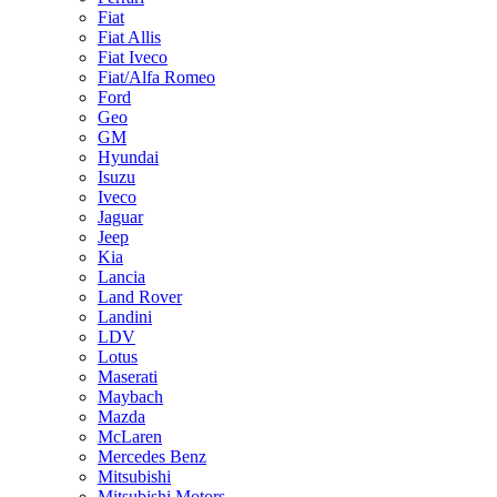
Fiat
Fiat Allis
Fiat Iveco
Fiat/Alfa Romeo
Ford
Geo
GM
Hyundai
Isuzu
Iveco
Jaguar
Jeep
Kia
Lancia
Land Rover
Landini
LDV
Lotus
Maserati
Maybach
Mazda
McLaren
Mercedes Benz
Mitsubishi
Mitsubishi Motors