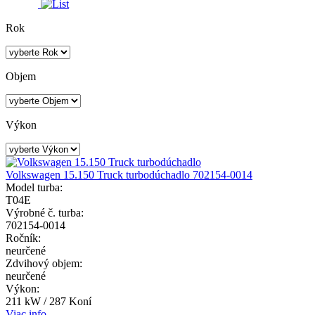
Rok
Objem
Výkon
Volkswagen 15.150 Truck turbodúchadlo 702154-0014
Model turba:
T04E
Výrobné č. turba:
702154-0014
Ročník:
neurčené
Zdvihový objem:
neurčené
Výkon:
211 kW / 287 Koní
Viac info