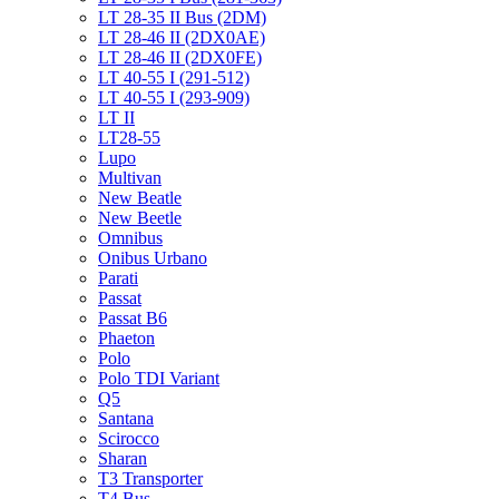
LT 28-35 II Bus (2DM)
LT 28-46 II (2DX0AE)
LT 28-46 II (2DX0FE)
LT 40-55 I (291-512)
LT 40-55 I (293-909)
LT II
LT28-55
Lupo
Multivan
New Beatle
New Beetle
Omnibus
Onibus Urbano
Parati
Passat
Passat B6
Phaeton
Polo
Polo TDI Variant
Q5
Santana
Scirocco
Sharan
T3 Transporter
T4 Bus