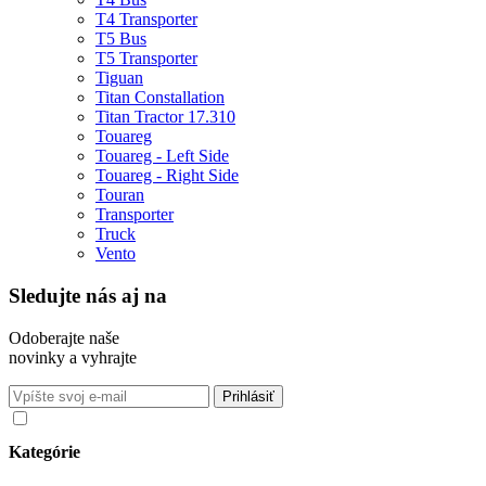
T4 Transporter
T5 Bus
T5 Transporter
Tiguan
Titan Constallation
Titan Tractor 17.310
Touareg
Touareg - Left Side
Touareg - Right Side
Touran
Transporter
Truck
Vento
Sledujte nás aj na
Odoberajte naše
novinky a vyhrajte
Súhlasím so spracovaním osobných údajov v súlade s nariadením
GDPR o ochrane osobných údajov
Kategórie