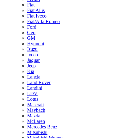
Fiat
Fiat Allis
Fiat Iveco
Fiat/Alfa Romeo
Ford
Geo
GM
Hyundai
Isuzu
Iveco
Jaguar
Jeep
Kia
Lancia
Land Rover
Landini
LDV
Lotus
Maserati
Maybach
Mazda
McLaren
Mercedes Benz
Mitsubishi
Mitsubishi Motors