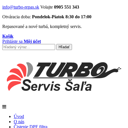
info@turbo-repas.sk
Volajte
0905 551 343
Otváracia doba:
Pondelok-Piatok 8:30 do 17:00
Repasované a nové turbá, kompletný servis.
Košík
Prihláste sa
Môj účet
Úvod
O nás
Čistenie DPF filtra