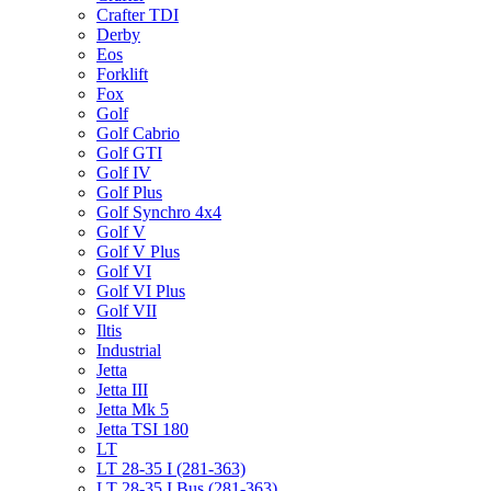
Crafter TDI
Derby
Eos
Forklift
Fox
Golf
Golf Cabrio
Golf GTI
Golf IV
Golf Plus
Golf Synchro 4x4
Golf V
Golf V Plus
Golf VI
Golf VI Plus
Golf VII
Iltis
Industrial
Jetta
Jetta III
Jetta Mk 5
Jetta TSI 180
LT
LT 28-35 I (281-363)
LT 28-35 I Bus (281-363)