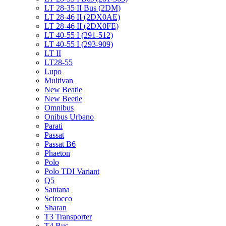
LT 28-35 II Bus (2DM)
LT 28-46 II (2DX0AE)
LT 28-46 II (2DX0FE)
LT 40-55 I (291-512)
LT 40-55 I (293-909)
LT II
LT28-55
Lupo
Multivan
New Beatle
New Beetle
Omnibus
Onibus Urbano
Parati
Passat
Passat B6
Phaeton
Polo
Polo TDI Variant
Q5
Santana
Scirocco
Sharan
T3 Transporter
T4 Bus