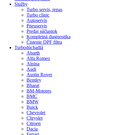
Služby
Turbo servis, repas
Turbo clinic
Autoservis
Pneuservis
Predaj súčiastok
Kompletná diagnostika
Čistenie DPF filtra
Turbodúchadlá
Abarth
Alfa Romeo
Alpina
Audi
Austin Rover
Bentley
Bharat
BM-Motores
BMC
BMW
Buick
Chevrolet
Chrysler
Citroen
Dacia
Ferrari