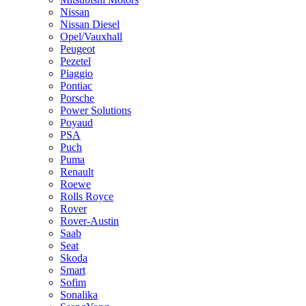
Nissan
Nissan Diesel
Opel/Vauxhall
Peugeot
Pezetel
Piaggio
Pontiac
Porsche
Power Solutions
Poyaud
PSA
Puch
Puma
Renault
Roewe
Rolls Royce
Rover
Rover-Austin
Saab
Seat
Skoda
Smart
Sofim
Sonalika