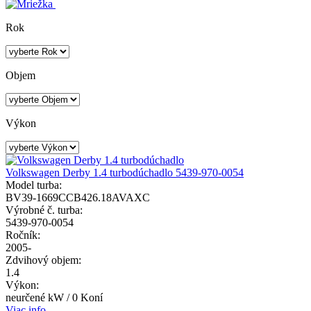
Rok
Objem
Výkon
Volkswagen Derby 1.4 turbodúchadlo 5439-970-0054
Model turba:
BV39-1669CCB426.18AVAXC
Výrobné č. turba:
5439-970-0054
Ročník:
2005-
Zdvihový objem:
1.4
Výkon:
neurčené kW / 0 Koní
Viac info