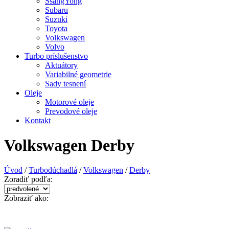
SsangYong
Subaru
Suzuki
Toyota
Volkswagen
Volvo
Turbo príslušenstvo
Aktuátory
Variabilné geometrie
Sady tesnení
Oleje
Motorové oleje
Prevodové oleje
Kontakt
Volkswagen Derby
Úvod
/
Turbodúchadlá
/
Volkswagen
/
Derby
Zoradiť podľa:
Zobraziť ako: