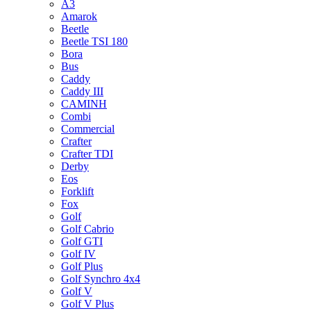
A3
Amarok
Beetle
Beetle TSI 180
Bora
Bus
Caddy
Caddy III
CAMINH
Combi
Commercial
Crafter
Crafter TDI
Derby
Eos
Forklift
Fox
Golf
Golf Cabrio
Golf GTI
Golf IV
Golf Plus
Golf Synchro 4x4
Golf V
Golf V Plus