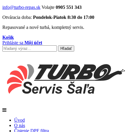
info@turbo-repas.sk
Volajte
0905 551 343
Otváracia doba:
Pondelok-Piatok 8:30 do 17:00
Repasované a nové turbá, kompletný servis.
Košík
Prihláste sa
Môj účet
Úvod
O nás
Čistenie DPF filtra