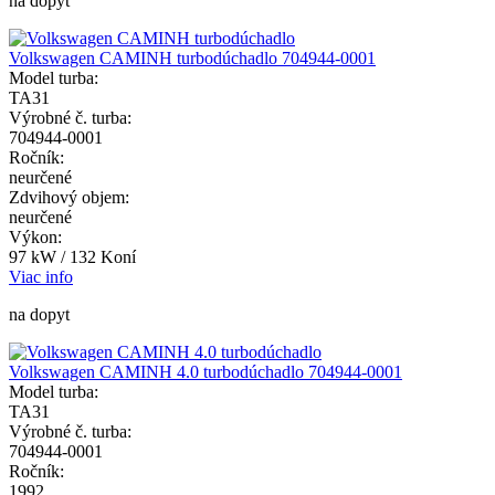
na dopyt
Volkswagen CAMINH turbodúchadlo 704944-0001
Model turba:
TA31
Výrobné č. turba:
704944-0001
Ročník:
neurčené
Zdvihový objem:
neurčené
Výkon:
97 kW / 132 Koní
Viac info
na dopyt
Volkswagen CAMINH 4.0 turbodúchadlo 704944-0001
Model turba:
TA31
Výrobné č. turba:
704944-0001
Ročník:
1992