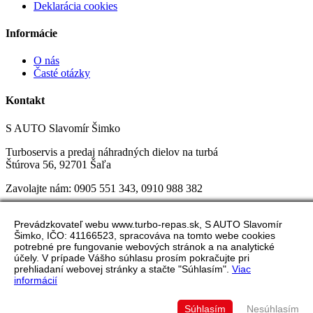
Deklarácia cookies
Informácie
O nás
Časté otázky
Kontakt
S AUTO Slavomír Šimko
Turboservis a predaj náhradných dielov na turbá
Štúrova 56, 92701 Šaľa
Zavolajte nám:
0905 551 343, 0
910 988 382
Napíšte nám:
info@turbo-repas.sk
Prevádzkovateľ webu www.turbo-repas.sk, S AUTO Slavomír
Otváracie hodiny:
Pondelok-Piatok 8:30 do 17:00
Šimko, IČO: 41166523, spracováva na tomto webe cookies
potrebné pre fungovanie webových stránok a na analytické
účely. V prípade Vášho súhlasu prosím pokračujte pri
prehliadaní webovej stránky a stačte "Súhlasím".
Viac
informácií
Copyright © 2016
Magicmedia
. All rights reserved.
Mapa stránky
|
Kontakt
Súhlasím
Nesúhlasím