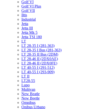
Golf VI
Golf VI Plus
Golf VII
Iltis
Industrial
Jetta
Jetta III
Jetta Mk 5
Jetta TSI 180
LT
LT 28-35 I (281-363)
LT 28-35 I Bus (281-363)
LT 28-35 II Bus (2DM)
LT 28-46 II (2DX0AE)
LT 28-46 II (2DX0FE)
LT 40-55 I (291-512)
LT 40-55 I (293-909)
LT II
LT28-55
Lupo
Multivan
New Beatle
New Beetle
Omnibus
Onibus Urbano