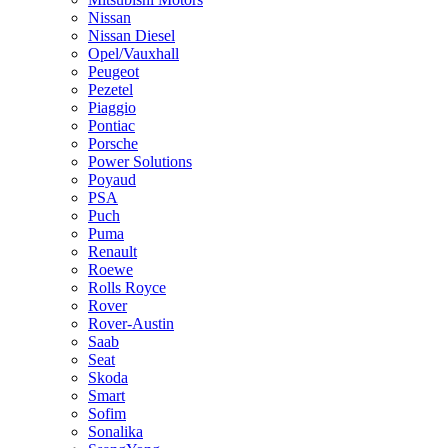
Nissan
Nissan Diesel
Opel/Vauxhall
Peugeot
Pezetel
Piaggio
Pontiac
Porsche
Power Solutions
Poyaud
PSA
Puch
Puma
Renault
Roewe
Rolls Royce
Rover
Rover-Austin
Saab
Seat
Skoda
Smart
Sofim
Sonalika