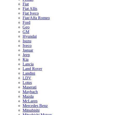
Fiat
Fiat Allis
Fiat Iveco
Fiat/Alfa Romeo
Ford
Geo
GM
Hyundai
Isuzu
Iveco
Jaguar
Jeep
Kia
Lancia
Land Rover
Landini
LDV
Lotus
Maserati
Maybach
Mazda
McLaren
Mercedes Benz
Mitsubishi
Mitsubishi Motors