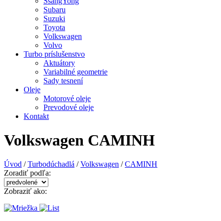
SsangYong
Subaru
Suzuki
Toyota
Volkswagen
Volvo
Turbo príslušenstvo
Aktuátory
Variabilné geometrie
Sady tesnení
Oleje
Motorové oleje
Prevodové oleje
Kontakt
Volkswagen CAMINH
Úvod
/
Turbodúchadlá
/
Volkswagen
/
CAMINH
Zoradiť podľa:
Zobraziť ako: