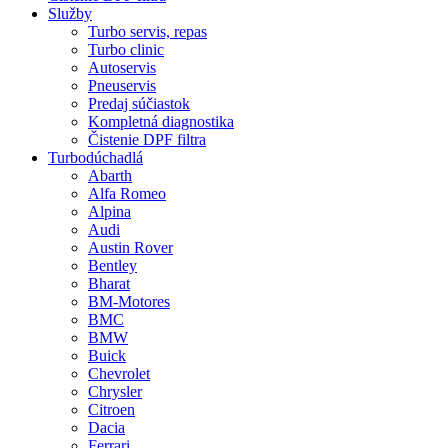
Služby
Turbo servis, repas
Turbo clinic
Autoservis
Pneuservis
Predaj súčiastok
Kompletná diagnostika
Čistenie DPF filtra
Turbodúchadlá
Abarth
Alfa Romeo
Alpina
Audi
Austin Rover
Bentley
Bharat
BM-Motores
BMC
BMW
Buick
Chevrolet
Chrysler
Citroen
Dacia
Ferrari