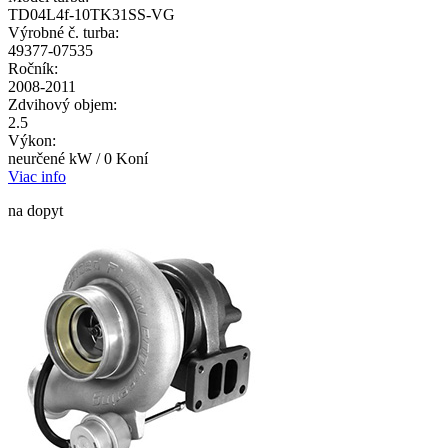
TD04L4f-10TK31SS-VG
Výrobné č. turba:
49377-07535
Ročník:
2008-2011
Zdvihový objem:
2.5
Výkon:
neurčené kW / 0 Koní
Viac info
na dopyt