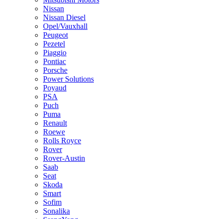
Nissan
Nissan Diesel
Opel/Vauxhall
Peugeot
Pezetel
Piaggio
Pontiac
Porsche
Power Solutions
Poyaud
PSA
Puch
Puma
Renault
Roewe
Rolls Royce
Rover
Rover-Austin
Saab
Seat
Skoda
Smart
Sofim
Sonalika