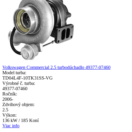
Volkswagen Commercial 2.5 turbodúchadlo 49377-07460
Model turba:
TD04L4F-10TK31SS-VG
Výrobné č. turba:
49377-07460
Ročník:
2006-
Zdvihový objem:
2.5
Výkon:
136 kW / 185 Koní
Viac info