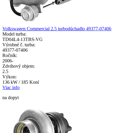
Volkswagen Commercial 2.5 turbodúchadlo 49377-07406
Model turba:
TD04L4-13TBS-VG
Výrobné č. turba:
49377-07406
Ročník:
2006-
Zdvihový objem:
2.5
Výkon:
136 kW / 185 Koní
Viac info
na dopyt