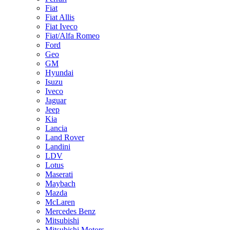
Fiat
Fiat Allis
Fiat Iveco
Fiat/Alfa Romeo
Ford
Geo
GM
Hyundai
Isuzu
Iveco
Jaguar
Jeep
Kia
Lancia
Land Rover
Landini
LDV
Lotus
Maserati
Maybach
Mazda
McLaren
Mercedes Benz
Mitsubishi
Mitsubishi Motors