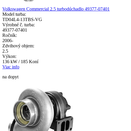
Volkswagen Commercial 2.5 turbodúchadlo 49377-07401
Model turba:
TD04L4-13TBS-VG
Výrobné č. turba:
49377-07401
Ročník:
2006-
Zdvihový objem:
2.5
Výkon:
136 kW / 185 Koní
Viac info
na dopyt