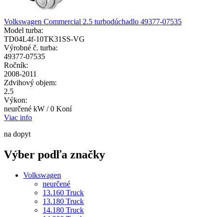
Volkswagen Commercial 2.5 turbodúchadlo 49377-07535
Model turba:
TD04L4f-10TK31SS-VG
Výrobné č. turba:
49377-07535
Ročník:
2008-2011
Zdvihový objem:
2.5
Výkon:
neurčené kW / 0 Koní
Viac info
na dopyt
Výber podľa značky
Volkswagen
neurčené
13.160 Truck
13.180 Truck
14.180 Truck