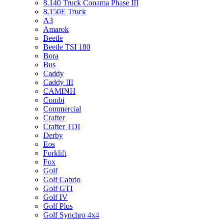
8.140 Truck Conama Phase III
8.150E Truck
A3
Amarok
Beetle
Beetle TSI 180
Bora
Bus
Caddy
Caddy III
CAMINH
Combi
Commercial
Crafter
Crafter TDI
Derby
Eos
Forklift
Fox
Golf
Golf Cabrio
Golf GTI
Golf IV
Golf Plus
Golf Synchro 4x4