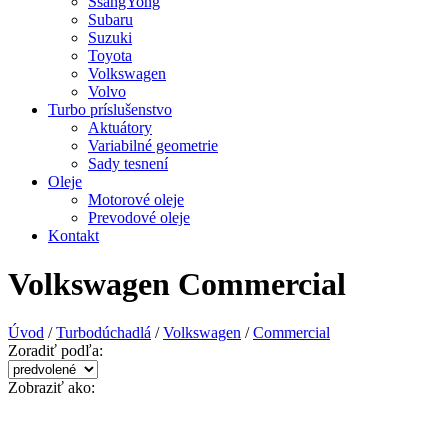
SsangYong
Subaru
Suzuki
Toyota
Volkswagen
Volvo
Turbo príslušenstvo
Aktuátory
Variabilné geometrie
Sady tesnení
Oleje
Motorové oleje
Prevodové oleje
Kontakt
Volkswagen Commercial
Úvod
/
Turbodúchadlá
/
Volkswagen
/
Commercial
Zoradiť podľa:
Zobraziť ako: