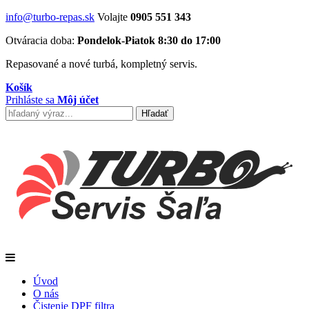
info@turbo-repas.sk
Volajte
0905 551 343
Otváracia doba:
Pondelok-Piatok 8:30 do 17:00
Repasované a nové turbá, kompletný servis.
Košík
Prihláste sa
Môj účet
Úvod
O nás
Čistenie DPF filtra