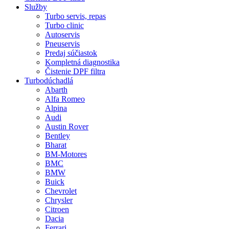
Služby
Turbo servis, repas
Turbo clinic
Autoservis
Pneuservis
Predaj súčiastok
Kompletná diagnostika
Čistenie DPF filtra
Turbodúchadlá
Abarth
Alfa Romeo
Alpina
Audi
Austin Rover
Bentley
Bharat
BM-Motores
BMC
BMW
Buick
Chevrolet
Chrysler
Citroen
Dacia
Ferrari