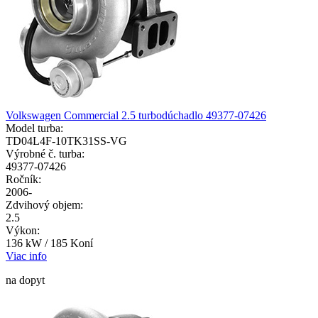
Volkswagen Commercial 2.5 turbodúchadlo 49377-07426
Model turba:
TD04L4F-10TK31SS-VG
Výrobné č. turba:
49377-07426
Ročník:
2006-
Zdvihový objem:
2.5
Výkon:
136 kW / 185 Koní
Viac info
na dopyt