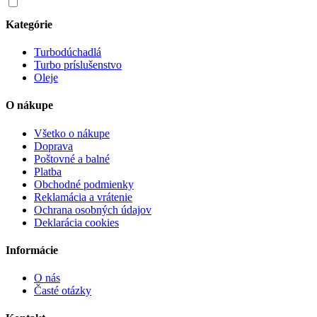
Súhlasím so spracovaním osobných údajov v súlade s nariadením
GDPR o ochrane osobných údajov
Kategórie
Turbodúchadlá
Turbo príslušenstvo
Oleje
O nákupe
Všetko o nákupe
Doprava
Poštovné a balné
Platba
Obchodné podmienky
Reklamácia a vrátenie
Ochrana osobných údajov
Deklarácia cookies
Informácie
O nás
Časté otázky