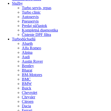
Služby
Turbo servis, repas
Turbo clinic
Autoservis
Pneuservis
Predaj súčiastok
Kompletná diagnostika
Čistenie DPF filtra
Turbodúchadlá
Abarth
Alfa Romeo
Alpina
Audi
Austin Rover
Bentley
Bharat
BM-Motores
BMC
BMW
Buick
Chevrolet
Chrysler
Citroen
Dacia
Ferrari