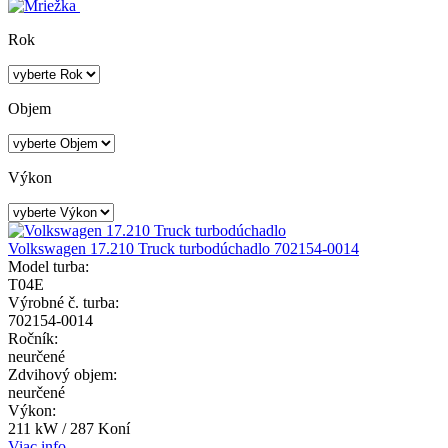
Rok
Objem
Výkon
Volkswagen 17.210 Truck turbodúchadlo 702154-0014
Model turba:
T04E
Výrobné č. turba:
702154-0014
Ročník:
neurčené
Zdvihový objem:
neurčené
Výkon:
211 kW / 287 Koní
Viac info