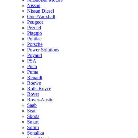
Nissan
Nissan Diesel
Opel/Vauxhall
Peugeot
Pezetel
Piaggio
Pontiac
Porsche
Power Solutions
Poyaud
PSA
Puch
Puma
Renault
Roewe
Rolls Royce
Rover
Rover-Austin
Saab
Seat
Skoda
Smart
Sofim
Sonalika