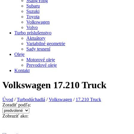
SsangYong
Subaru
Suzuki
Toyota
Volkswagen
Volvo
Turbo príslušenstvo
Aktuátory
Variabilné geometrie
Sady tesnení
Oleje
Motorové oleje
Prevodové oleje
Kontakt
Volkswagen 17.210 Truck
Úvod
/
Turbodúchadlá
/
Volkswagen
/
17.210 Truck
Zoradiť podľa:
Zobraziť ako: