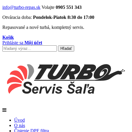
info@turbo-repas.sk
Volajte
0905 551 343
Otváracia doba:
Pondelok-Piatok 8:30 do 17:00
Repasované a nové turbá, kompletný servis.
Košík
Prihláste sa
Môj účet
Úvod
O nás
Čistenie DPF filtra