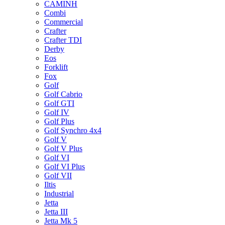
CAMINH
Combi
Commercial
Crafter
Crafter TDI
Derby
Eos
Forklift
Fox
Golf
Golf Cabrio
Golf GTI
Golf IV
Golf Plus
Golf Synchro 4x4
Golf V
Golf V Plus
Golf VI
Golf VI Plus
Golf VII
Iltis
Industrial
Jetta
Jetta III
Jetta Mk 5