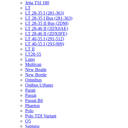
Jetta TSI 180
LT
LT 28-35 I (281-363)
LT 28-35 I Bus (281-363)
LT 28-35 II Bus (2DM)
LT 28-46 II (2DX0AE)
LT 28-46 II (2DX0FE)
LT 40-55 I (291-512)
LT 40-55 I (293-909)
LT II
LT28-55
Lupo
Multivan
New Beatle
New Beetle
Omnibus
Onibus Urbano
Parati
Passat
Passat B6
Phaeton
Polo
Polo TDI Variant
Q5
Santana