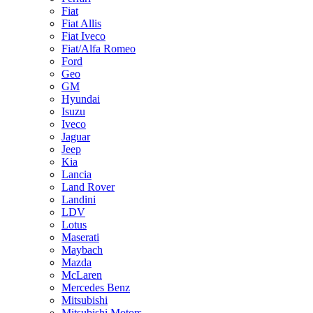
Fiat
Fiat Allis
Fiat Iveco
Fiat/Alfa Romeo
Ford
Geo
GM
Hyundai
Isuzu
Iveco
Jaguar
Jeep
Kia
Lancia
Land Rover
Landini
LDV
Lotus
Maserati
Maybach
Mazda
McLaren
Mercedes Benz
Mitsubishi
Mitsubishi Motors