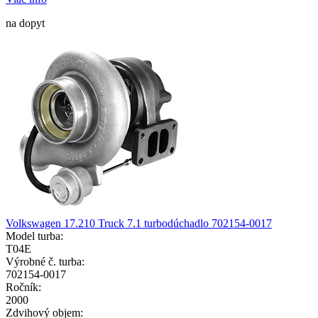
na dopyt
Volkswagen 17.210 Truck 7.1 turbodúchadlo 702154-0017
Model turba:
T04E
Výrobné č. turba:
702154-0017
Ročník:
2000
Zdvihový objem: